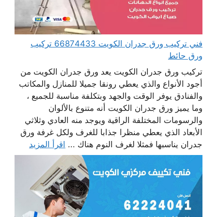
فني تركيب ورق جدران الكويت 66874433 تركيب
ورق حائط
تركيب ورق جدران الكويت يعد ورق جدران الكويت من
أجود الأنواع والذي يعطي رونقا جميلا للمنازل والمكاتب
والفنادق يوفر الوقت والجهد وبتكلفة مناسبة للجميع ،
وما يميز ورق جدران الكويت أنه متنوع بالألوان
والرسومات المختلفة الراقية ويوجد منه العادي وثلاثي
الأبعاد الذي يعطي منظرا جذابا للغرف ولكل غرفة ورق
جدران يناسبها فمثلا لغرف النوم هناك ...
اقرأ المزيد