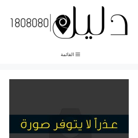
نتقل
لى
لمحتوى
القائمة