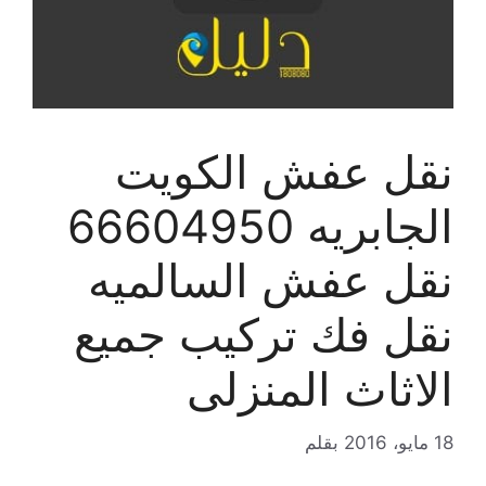
نقل عفش الكويت
الجابريه 66604950
نقل عفش السالميه
نقل فك تركيب جميع
الاثاث المنزلى
18 مايو، 2016
بقلم