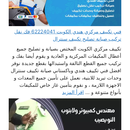
فني تكييف مركزي هندي الكويت 62224041 فك نقل
تركيب صيانة تصليح تكييف سنترال
تكييف مركزي الكويت المختص بصيانة و تصليح جميع
أعطال المكيفات المركزية و العادية و يقوم أيضا بفك و
تركيب جميع القطع التالفة واستبدالها بقطع جديدة نوفر
افضل فني تكييف هندي وباكستاني صيانة تكييف سنترال
وحدات تبريد للابنية، نعمل على تأمين جميع المعدات و
الاجهزة اللازمة ، و نقوم بتأمين غاز خاص للمكيفات
بأنواع متنوعة و ...
اقرأ المزيد