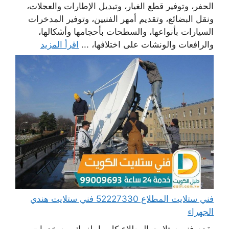
الحفر، وتوفير قطع الغيار، وتبديل الإطارات والعجلات،
ونقل البضائع، وتقديم أمهر الفنيين، وتوفير المدخرات
السيارات بأنواعها، والسطحات بأحجامها وأشكالها،
والرافعات والونشات على اختلافها، ...
اقرأ المزيد
فني ستلايت المطلاع 52227330 فني ستلايت هندي
الجهراء
يقدم فني ستلايت المطلاع كل ما يلزمك من خدمات