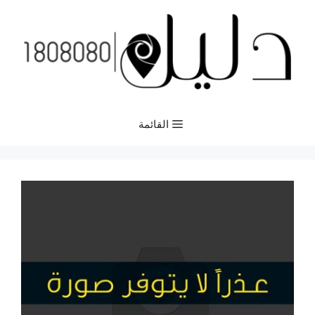
نتقل
لى
لمحتوى
القائمة