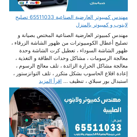
مهندس كمبيوتر العارضية الصناعية 65511033 تصليح
لابتوب و كمبيوتر بالمنزل
مهندس كمبيوتر العارضية الصناعية المختص بصيانة و
تصليح أعطال الكومبيوترات من ظهور الشاشة الزرقاء ،
ظهور الشاشة السوداء ، تعطيل كرت الشاشة وحدة
معالجة الرسومات ، مشاكل وحدات الطاقة و التغذية ،
معالجة مشاكل الحرارة الزائدة ، تلف معالج الرسوم ،
إعادة اقلاع الحاسوب بشكل متكرر ، تلف التوانزستور ،
استبدال بور سبلاي ، تنظيف ...
اقرأ المزيد