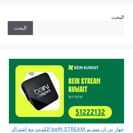
البحث
البحث
جهاز بي ان ستريم beIN STREAM الكويت مع اشتراك