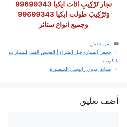
نجار تَرْكِيبِ اثاث ايكيا 99699343
وَتَرْكِيبَ طولت ايكيا 99699343
وجميع انواع ستائر
التصنيفات
نقل عفش
فحص السيارة قبل الشراء | الفحص الفنى للسيارات
بالكويت
صيانة ايديال زانوسى المنصورة
أضف تعليق
تعليق