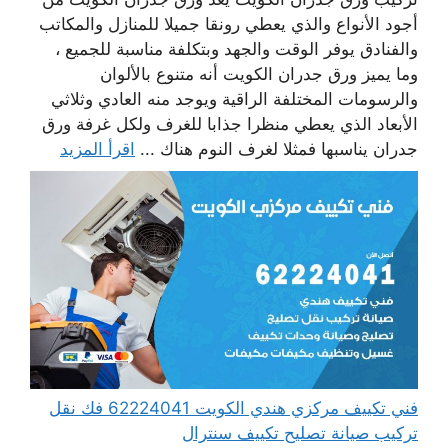
أجود الأنواع والذي يعطي رونقا جميلا للمنازل والمكاتب
والفنادق يوفر الوقت والجهد وبتكلفة مناسبة للجميع ،
وما يميز ورق جدران الكويت أنه متنوع بالألوان
والرسومات المختلفة الراقية ويوجد منه العادي وثلاثي
الأبعاد الذي يعطي منظرا جذابا للغرف ولكل غرفة ورق
جدران يناسبها فمثلا لغرف النوم هناك ...
اقرأ المزيد
فني تكييف مركزي هندي الكويت 62224041 فك نقل
تركيب صيانة تصليح تكييف سنترال