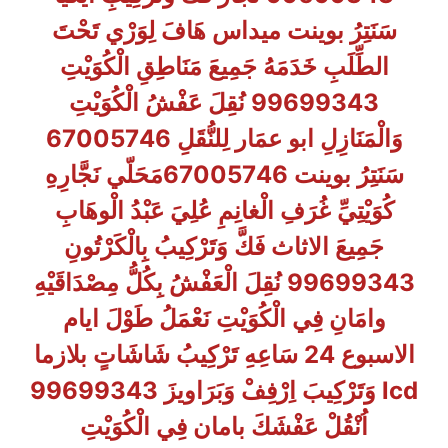
سَنَتِرُ بوينت ميداس هَافَ لِوَرْي تَحْتَ
الطِّلَبِ خَدَمَهُ جَمِيعَ مَنَاطِقِ الْكُوَيْتِ
99699343 نُقِلَ عَفْشُ الْكُوَيْتِ
وَالْمَنَازِلِ ابو عمَار لِلنُّقَلِ 67005746
سَنَتِرُ بوينت 67005746مَحَلّي نَجَّارِهِ
كُوَيْتِيِّ غُرَفِ الْغانِمِ عُلِيَ عَبْدُ الْوهَابِ
جَمِيعَ الاثاث فَكَّ وَتَرْكِيبُ بِالْكَرْتُونِ
99699343 نُقِلَ الْعَفْشُ بِكُلُّ مِصْدَاقَيْهِ
وامَانِ فِي الْكُوَيْتِ نَعْمَلُ طَوْلَ ايام
الاسبوع 24 سَاعِهِ تَرْكِيبُ شَاشَاتٍ بلازما
lcd وَتَرْكِيبَ اِرْفِفْ وَبَرَاويزَ 99699343
اُنْقُلْ عَفْشَكَ بامان فِي الْكُوَيْتِ