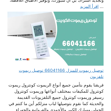
وتجديد اشتراك بي أن سبورت، وتوفير الأطباق اللاقطة،
...
اقرأ المزيد
توصيل ريموت للمنزل 66041166 توصيل ريموت
تلفزيون
فريقنا يقوم بتأمين جميع أنواع الريموت كونترول ريموت
كونترول للمكيفات بمختلف أنواعها وريموت كونترول
رسيفر وريموت كونترول جميع التلفزيونات القديمة
والحديثة كما نقوم بتوصيلها لباب منزلكم أين ما كنتم في
الحولي ومبارك الكبير والأحمدي والفروانية والجهراء