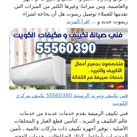
والعاصمة. ومن ميزاتنا: وغيرها الكثير من الميزات التي
نقدمها للعملاء توصيل ريموت هل أن بحاجة لشراء
ريموت جديد و ...
اقرأ المزيد
فني تكييف وتبريد الرميثية 55560390 تكييف مركزي
الكويت
فني تكييف الرميثية يقدم خدمات عديدة من خدمات
عالم التكييف و التبريد ، كتأمين قطع الغيار و المحلقات
الأصلية ، توفير أجهزة تكييف ذات ماركات عالمية ، تأمين
الموتورات بأنواعها ، كذلك الضاغطات ، خدمات الفحص