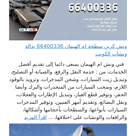
ونش كرين سطحة ام الهيمان 66400336 بدالة
ونشات الكويت
فني ونش ام الهيمان يسعى دائما إلى تقديم أفضل
الخدمات، من : خدمة النقل والرفع، والصيانة أو التصليح،
وتبديل زيت السيارات، وشحن المدخرات، وتزويد بالوقود
اللازم، وسحب السيارات من المنحدرات والبرك وأيضا
الحفر، وتوفير قطع الغيار، وتبديل الإطارات والعجلات،
ونقل البضائع، وتقديم أمهر الفنيين، وتوفير المدخرات
السيارات بأنواعها، والسطحات بأحجامها وأشكالها،
والرافعات والونشات على اختلافها، ...
اقرأ المزيد