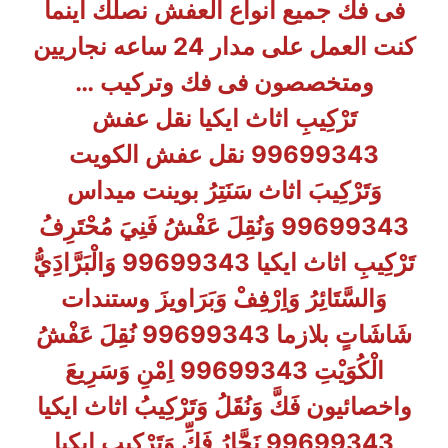
فى فك جميع انواع العفش نصلك اينما
كنت العمل على مدار 24 ساعه نجاريين
ومتخصصون فى فك وتركيب …
تَرْكِيبِ اثاث ايكيا نقل عفش
99699343 نقل عفش الكويت
وَتَرْكِيبَ اثاث سَنَتِرُ بوينت ميداس
99699343 وَنُقِلَ عَفْشُ فَنِيَ مُحْتَرِفُ
تَرْكِيبِ اثاث ايكيا 99699343 وَالْبَرَّادَِيُّ
وَالسَّتَائِرُ وَاِرْفِفْ وَبَرَاويزَ وستندات
شَاشَاتٍ بلازما 99699343 نُقِلَ عَفْشُ
الْكُوَيْتِ 99699343 اِمْنِ وَسَرِيعَ
واخصائيون فَكَّ وَنُقَلُ وَتَرْكِيبُ اثاث ايكيا
99699343 نَجَّارُ فَكِّ وَتَرْكِيبِ ايكيا