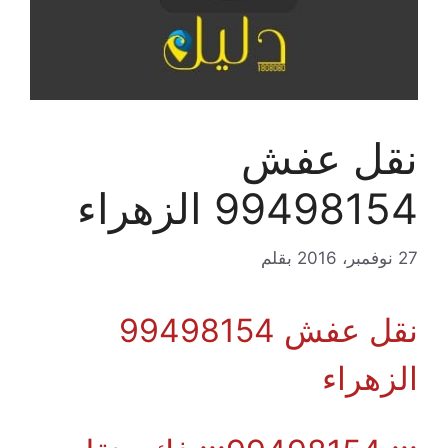
نقل عفش
99498154 الزهراء
27 نوفمبر، 2016
بقلم
نقل عفش 99498154
الزهراء