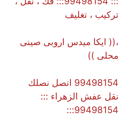
::: 99498154::: فك ، نقل ،
تركيب ، تغليف
،(( ايكا ميدس اروبى صينى
محلى ))
99498154 اتصل نصلك
نقل عفش الزهراء :::
99498154:::