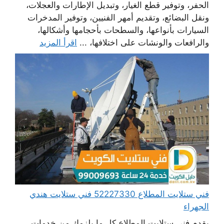
الحفر، وتوفير قطع الغيار، وتبديل الإطارات والعجلات،
ونقل البضائع، وتقديم أمهر الفنيين، وتوفير المدخرات
السيارات بأنواعها، والسطحات بأحجامها وأشكالها،
والرافعات والونشات على اختلافها، ...
اقرأ المزيد
فني ستلايت المطلاع 52227330 فني ستلايت هندي
الجهراء
يقدم فني ستلايت المطلاع كل ما يلزمك من خدمات