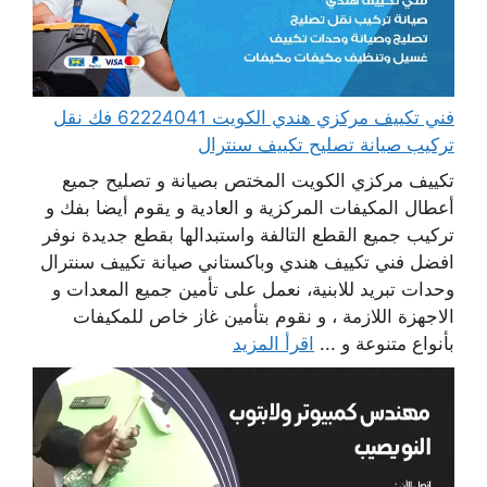
فني تكييف مركزي هندي الكويت 62224041 فك نقل
تركيب صيانة تصليح تكييف سنترال
تكييف مركزي الكويت المختص بصيانة و تصليح جميع
أعطال المكيفات المركزية و العادية و يقوم أيضا بفك و
تركيب جميع القطع التالفة واستبدالها بقطع جديدة نوفر
افضل فني تكييف هندي وباكستاني صيانة تكييف سنترال
وحدات تبريد للابنية، نعمل على تأمين جميع المعدات و
الاجهزة اللازمة ، و نقوم بتأمين غاز خاص للمكيفات
بأنواع متنوعة و ...
اقرأ المزيد