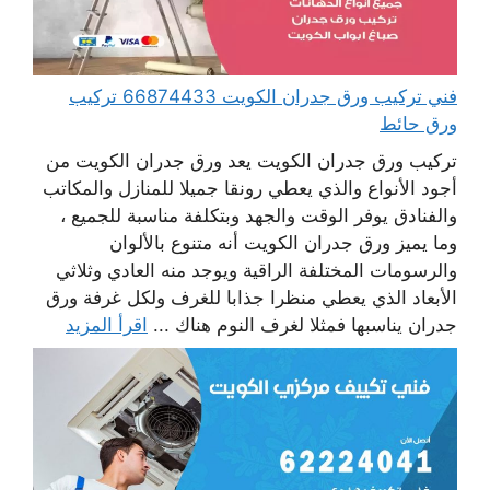
فني تركيب ورق جدران الكويت 66874433 تركيب
ورق حائط
تركيب ورق جدران الكويت يعد ورق جدران الكويت من
أجود الأنواع والذي يعطي رونقا جميلا للمنازل والمكاتب
والفنادق يوفر الوقت والجهد وبتكلفة مناسبة للجميع ،
وما يميز ورق جدران الكويت أنه متنوع بالألوان
والرسومات المختلفة الراقية ويوجد منه العادي وثلاثي
الأبعاد الذي يعطي منظرا جذابا للغرف ولكل غرفة ورق
جدران يناسبها فمثلا لغرف النوم هناك ...
اقرأ المزيد