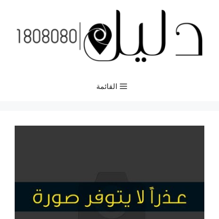
نتقل
لى
لمحتوى
القائمة