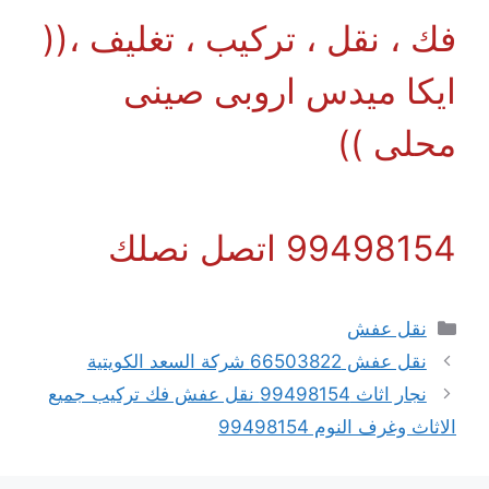
فك ، نقل ، تركيب ، تغليف ،((
ايكا ميدس اروبى صينى
محلى ))
99498154 اتصل نصلك
التصنيفات
نقل عفش
نقل عفش 66503822 شركة السعد الكويتية
نجار اثاث 99498154 نقل عفش فك تركيب جميع
الاثاث وغرف النوم 99498154