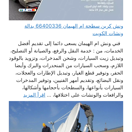
ونش كرين سطحة ام الهيمان 66400336 بدالة
ونشات الكويت
فني ونش ام الهيمان يسعى دائما إلى تقديم أفضل
الخدمات، من : خدمة النقل والرفع، والصيانة أو التصليح،
وتبديل زيت السيارات، وشحن المدخرات، وتزويد بالوقود
اللازم، وسحب السيارات من المنحدرات والبرك وأيضا
الحفر، وتوفير قطع الغيار، وتبديل الإطارات والعجلات،
ونقل البضائع، وتقديم أمهر الفنيين، وتوفير المدخرات
السيارات بأنواعها، والسطحات بأحجامها وأشكالها،
والرافعات والونشات على اختلافها، ...
اقرأ المزيد