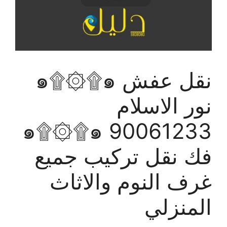
نقل عفش ๑۩۞۩๑
نور الاسلام
90061233 ๑۩۞۩๑
فك نقل تركيب جميع
غرف النوم والاثاث
المنزلي