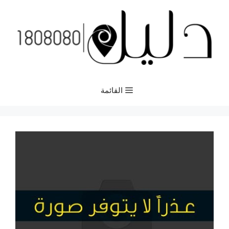
نتقل
لى
لمحتوى
القائمة