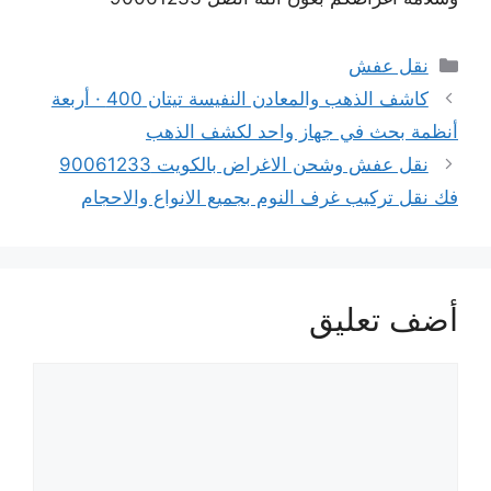
التصنيفات
نقل عفش
كاشف الذهب والمعادن النفيسة تيتان 400 · أربعة
أنظمة بحث في جهاز واحد لكشف الذهب
نقل عفش وشحن الاغراض بالكويت 90061233
فك نقل تركيب غرف النوم بجميع الانواع والاحجام
أضف تعليق
تعليق