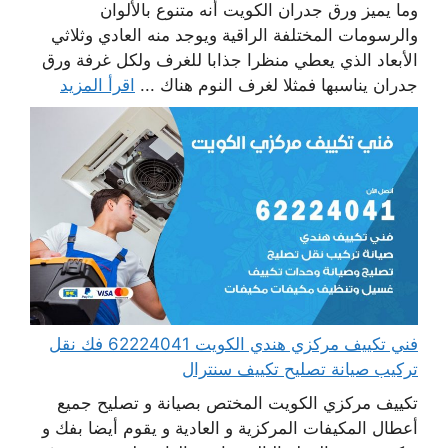
وما يميز ورق جدران الكويت أنه متنوع بالألوان
والرسومات المختلفة الراقية ويوجد منه العادي وثلاثي
الأبعاد الذي يعطي منظرا جذابا للغرف ولكل غرفة ورق
جدران يناسبها فمثلا لغرف النوم هناك ...
اقرأ المزيد
فني تكييف مركزي هندي الكويت 62224041 فك نقل
تركيب صيانة تصليح تكييف سنترال
تكييف مركزي الكويت المختص بصيانة و تصليح جميع
أعطال المكيفات المركزية و العادية و يقوم أيضا بفك و