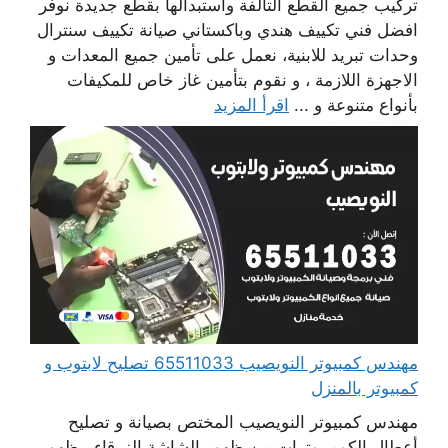
تركيب جميع القطع التالفة واستبدالها بقطع جديدة نوفر
افضل فني تكييف هندي وباكستاني صيانة تكييف سنترال
وحدات تبريد للابنية، نعمل على تأمين جميع المعدات و
الاجهزة اللازمة ، و نقوم بتأمين غاز خاص للمكيفات
بأنواع متنوعة و ...
اقرأ المزيد
مهندس كمبيوتر النويصيب 65511033 تصليح لابتوب و
كمبيوتر بالمنزل
مهندس كمبيوتر النويصيب المختص بصيانة و تصليح
أعطال الكومبيوترات من ظهور الشاشة الزرقاء ، ظهور