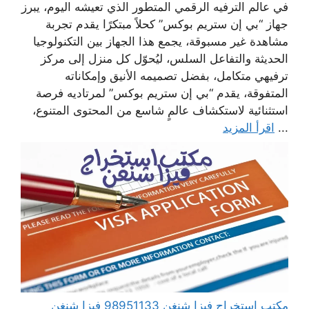
في عالم الترفيه الرقمي المتطور الذي تعيشه اليوم، يبرز
جهاز “بي إن ستريم بوكس” كحلاً مبتكرًا يقدم تجربة
مشاهدة غير مسبوقة، يجمع هذا الجهاز بين التكنولوجيا
الحديثة والتفاعل السلس، ليُحوّل كل منزل إلى مركز
ترفيهي متكامل، بفضل تصميمه الأنيق وإمكاناته
المتفوقة، يقدم “بي إن ستريم بوكس” لمرتاديه فرصة
استثنائية لاستكشاف عالمٍ شاسع من المحتوى المتنوع،
...
اقرأ المزيد
مكتب استخراج فيزا شنغن 98951133 فيزا شنغن