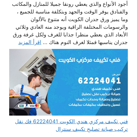
أجود الأنواع والذي يعطي رونقا جميلا للمنازل والمكاتب
والفنادق يوفر الوقت والجهد وبتكلفة مناسبة للجميع ،
وما يميز ورق جدران الكويت أنه متنوع بالألوان
والرسومات المختلفة الراقية ويوجد منه العادي وثلاثي
الأبعاد الذي يعطي منظرا جذابا للغرف ولكل غرفة ورق
جدران يناسبها فمثلا لغرف النوم هناك ...
اقرأ المزيد
فني تكييف مركزي هندي الكويت 62224041 فك نقل
تركيب صيانة تصليح تكييف سنترال