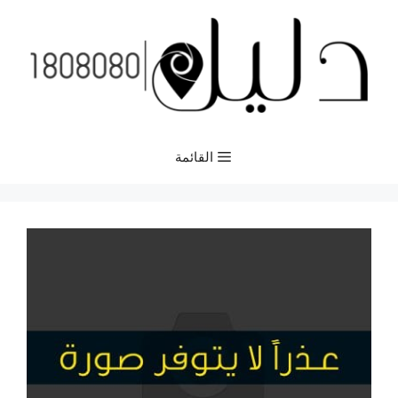
نتقل
لى
لمحتوى
القائمة