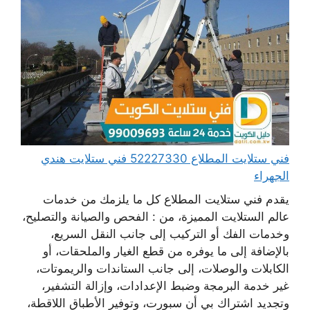
فني ستلايت المطلاع 52227330 فني ستلايت هندي
الجهراء
يقدم فني ستلايت المطلاع كل ما يلزمك من خدمات
عالم الستلايت المميزة، من : الفحص والصيانة والتصليح،
وخدمات الفك أو التركيب إلى جانب النقل السريع،
بالإضافة إلى ما يوفره من قطع الغيار والملحقات، أو
الكابلات والوصلات، إلى جانب الستاندات والريموتات،
غير خدمة البرمجة وضبط الإعدادات، وإزالة التشفير،
وتجديد اشتراك بي أن سبورت، وتوفير الأطباق اللاقطة،