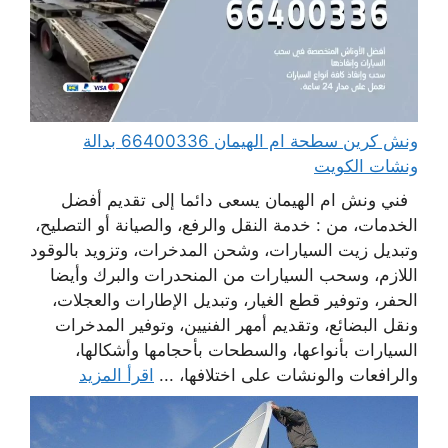
ونش كرين سطحة ام الهيمان 66400336 بدالة
ونشات الكويت
فني ونش ام الهيمان يسعى دائما إلى تقديم أفضل
الخدمات، من : خدمة النقل والرفع، والصيانة أو التصليح،
وتبديل زيت السيارات، وشحن المدخرات، وتزويد بالوقود
اللازم، وسحب السيارات من المنحدرات والبرك وأيضا
الحفر، وتوفير قطع الغيار، وتبديل الإطارات والعجلات،
ونقل البضائع، وتقديم أمهر الفنيين، وتوفير المدخرات
السيارات بأنواعها، والسطحات بأحجامها وأشكالها،
والرافعات والونشات على اختلافها، ...
اقرأ المزيد