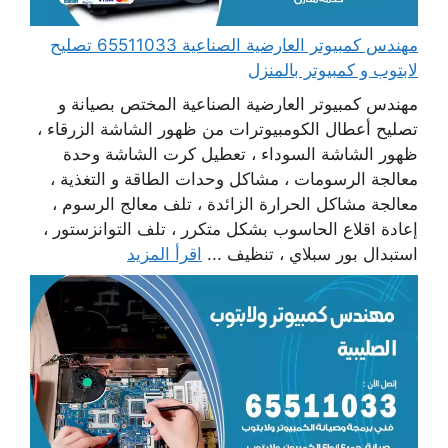
مهندس كمبيوتر العارضية الصناعية 65511033 تصليح
لابتوب و كمبيوتر بالمنزل
مهندس كمبيوتر العارضية الصناعية المختص بصيانة و
تصليح أعطال الكومبيوترات من ظهور الشاشة الزرقاء ،
ظهور الشاشة السوداء ، تعطيل كرت الشاشة وحدة
معالجة الرسومات ، مشاكل وحدات الطاقة و التغذية ،
معالجة مشاكل الحرارة الزائدة ، تلف معالج الرسوم ،
إعادة اقلاع الحاسوب بشكل متكرر ، تلف التوانزستور ،
استبدال بور سبلاي ، تنظيف ...
اقرأ المزيد