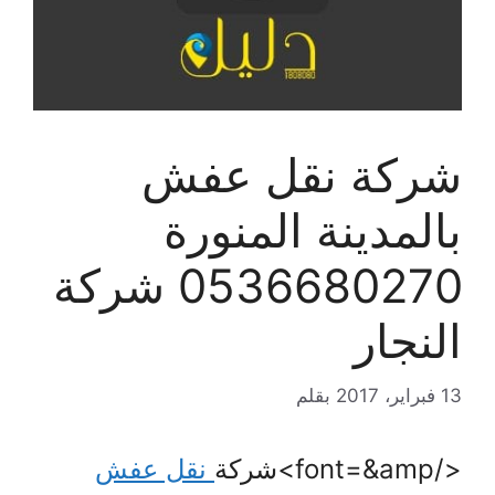
شركة نقل عفش
بالمدينة المنورة
0536680270 شركة
النجار
13 فبراير، 2017
بقلم
</font=&amp>شركة
نقل عفش