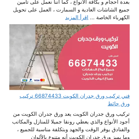
بعدة أحجام و بكافة الأنواع ، كما أننا نعمل على تأمين
جميع الشاشات العادية و السمارت ، العمل على تحويل
الكهرباء الخاصة ...
اقرأ المزيد
فني تركيب ورق جدران الكويت 66874433 تركيب
ورق حائط
تركيب ورق جدران الكويت يعد ورق جدران الكويت من
أجود الأنواع والذي يعطي رونقا جميلا للمنازل والمكاتب
والفنادق يوفر الوقت والجهد وبتكلفة مناسبة للجميع ،
وما يميز ورق جدران الكويت أنه متنوع بالألوان