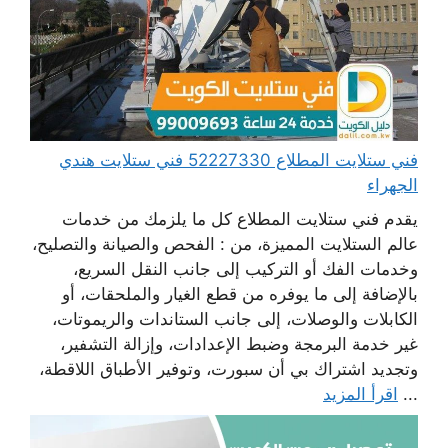
فني ستلايت المطلاع 52227330 فني ستلايت هندي
الجهراء
يقدم فني ستلايت المطلاع كل ما يلزمك من خدمات
عالم الستلايت المميزة، من : الفحص والصيانة والتصليح،
وخدمات الفك أو التركيب إلى جانب النقل السريع،
بالإضافة إلى ما يوفره من قطع الغيار والملحقات، أو
الكابلات والوصلات، إلى جانب الستاندات والريموتات،
غير خدمة البرمجة وضبط الإعدادات، وإزالة التشفير،
وتجديد اشتراك بي أن سبورت، وتوفير الأطباق اللاقطة،
...
اقرأ المزيد