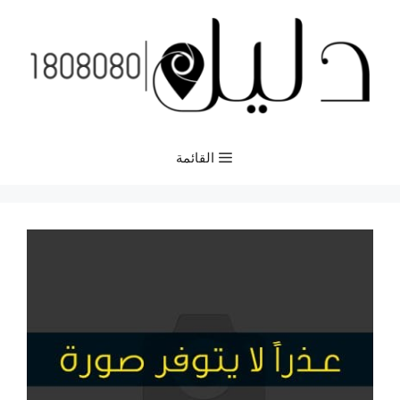
نتقل
لى
لمحتوى
القائمة