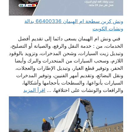
ونش كرين سطحة ام الهيمان 66400336 بدالة
ونشات الكويت
فني ونش ام الهيمان يسعى دائما إلى تقديم أفضل
الخدمات، من : خدمة النقل والرفع، والصيانة أو التصليح،
وتبديل زيت السيارات، وشحن المدخرات، وتزويد بالوقود
اللازم، وسحب السيارات من المنحدرات والبرك وأيضا
الحفر، وتوفير قطع الغيار، وتبديل الإطارات والعجلات،
ونقل البضائع، وتقديم أمهر الفنيين، وتوفير المدخرات
السيارات بأنواعها، والسطحات بأحجامها وأشكالها،
والرافعات والونشات على اختلافها، ...
اقرأ المزيد