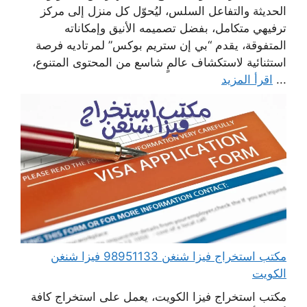
الحديثة والتفاعل السلس، ليُحوّل كل منزل إلى مركز
ترفيهي متكامل، بفضل تصميمه الأنيق وإمكاناته
المتفوقة، يقدم “بي إن ستريم بوكس” لمرتاديه فرصة
استثنائية لاستكشاف عالمٍ شاسع من المحتوى المتنوع،
...
اقرأ المزيد
مكتب استخراج فيزا شنغن 98951133 فيزا شنغن
الكويت
مكتب استخراج فيزا الكويت، يعمل على استخراج كافة