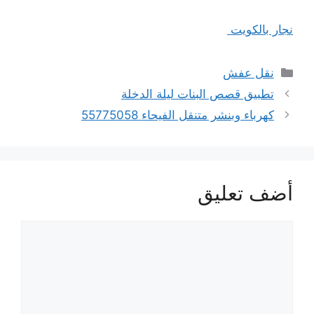
نجار بالكويت
التصنيفات
نقل عفش
تطبيق قصص البنات ليلة الدخلة
كهرباء وبنشر متنقل الفيحاء 55775058
أضف تعليق
تعليق