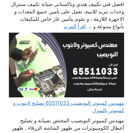
افضل فني تكييف هندي وباكستاني صيانة تكييف سنترال
وحدات تبريد للابنية، نعمل على تأمين جميع المعدات و
الاجهزة اللازمة ، و نقوم بتأمين غاز خاص للمكيفات
بأنواع متنوعة و ...
اقرأ المزيد
مهندس كمبيوتر النويصيب 65511033 تصليح لابتوب و
كمبيوتر بالمنزل
مهندس كمبيوتر النويصيب المختص بصيانة و تصليح
أعطال الكومبيوترات من ظهور الشاشة الزرقاء ، ظهور