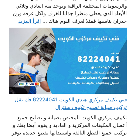
والرسومات المختلفة الراقية ويوجد منه العادي وثلاثي
الأبعاد الذي يعطي منظرا جذابا للغرف ولكل غرفة ورق
جدران يناسبها فمثلا لغرف النوم هناك ...
اقرأ المزيد
فني تكييف مركزي هندي الكويت 62224041 فك نقل
تركيب صيانة تصليح تكييف سنترال
تكييف مركزي الكويت المختص بصيانة و تصليح جميع
أعطال المكيفات المركزية و العادية و يقوم أيضا بفك و
تركيب جميع القطع التالفة واستبدالها بقطع جديدة نوفر