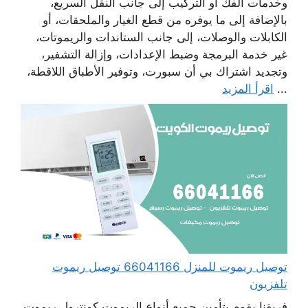
وخدمات الفك أو التركيب إلى جانب النقل السريع،
بالإضافة إلى ما يوفره من قطع الغيار والملحقات، أو
الكابلات والوصلات، إلى جانب الستاندات والريموتات،
غير خدمة البرمجة وضبط الإعدادات، وإزالة التشفير،
وتجديد اشتراك بي أن سبورت، وتوفير الأطباق اللاقطة،
...
اقرأ المزيد
توصيل ريموت للمنزل 66041166 توصيل ريموت
تلفزيون
فريقنا يقوم بتأمين جميع أنواع الريموت كونترول ريموت