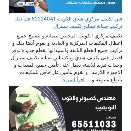
فني تكييف مركزي هندي الكويت 62224041 فك نقل
تركيب صيانة تصليح تكييف سنترال
تكييف مركزي الكويت المختص بصيانة و تصليح جميع
أعطال المكيفات المركزية و العادية و يقوم أيضا بفك و
تركيب جميع القطع التالفة واستبدالها بقطع جديدة نوفر
افضل فني تكييف هندي وباكستاني صيانة تكييف سنترال
وحدات تبريد للابنية، نعمل على تأمين جميع المعدات و
الاجهزة اللازمة ، و نقوم بتأمين غاز خاص للمكيفات
بأنواع متنوعة و ...
اقرأ المزيد