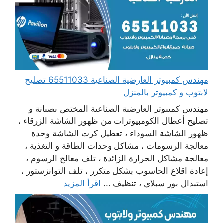
مهندس كمبيوتر العارضية الصناعية 65511033 تصليح
لابتوب و كمبيوتر بالمنزل
مهندس كمبيوتر العارضية الصناعية المختص بصيانة و
تصليح أعطال الكومبيوترات من ظهور الشاشة الزرقاء ،
ظهور الشاشة السوداء ، تعطيل كرت الشاشة وحدة
معالجة الرسومات ، مشاكل وحدات الطاقة و التغذية ،
معالجة مشاكل الحرارة الزائدة ، تلف معالج الرسوم ،
إعادة اقلاع الحاسوب بشكل متكرر ، تلف التوانزستور ،
استبدال بور سبلاي ، تنظيف ...
اقرأ المزيد