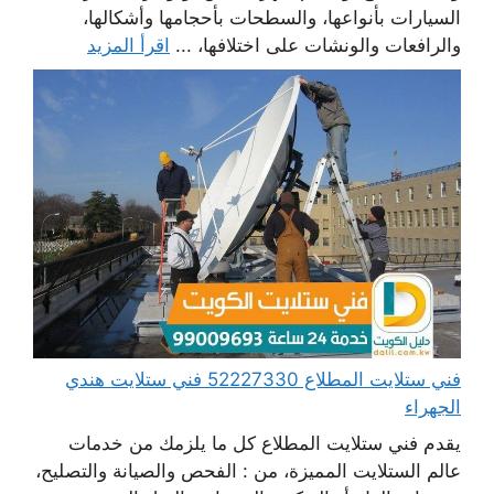
السيارات بأنواعها، والسطحات بأحجامها وأشكالها،
والرافعات والونشات على اختلافها، ...
اقرأ المزيد
فني ستلايت المطلاع 52227330 فني ستلايت هندي
الجهراء
يقدم فني ستلايت المطلاع كل ما يلزمك من خدمات
عالم الستلايت المميزة، من : الفحص والصيانة والتصليح،