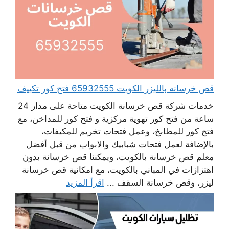
قص خرسانه بالليزر الكويت 65932555 فتح كور تكييف
خدمات شركة قص خرسانة الكويت متاحة على مدار 24
ساعة من فتح كور تهوية مركزية و فتح كور للمداخن، مع
فتح كور للمطابخ، وعمل فتحات تخريم للمكيفات،
بالإضافة لعمل فتحات شبابيك والابواب من قبل أفضل
معلم قص خرسانة بالكويت، ويمكننا قص خرسانة بدون
اهتزازات في المباني بالكويت، مع امكانية قص خرسانة
ليزر، وقص خرسانة السقف ...
اقرأ المزيد