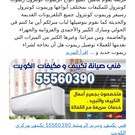
كونترول للمكيفات بمختلف أنواعها وريموت كونترول
رسيفر وريموت كونترول جميع التلفزيونات القديمة
والحديثة كما نقوم بتوصيلها لباب منزلكم أين ما كنتم في
الحولي ومبارك الكبير والأحمدي والفروانية والجهراء
والعاصمة. ومن ميزاتنا: وغيرها الكثير من الميزات التي
نقدمها للعملاء توصيل ريموت هل أن بحاجة لشراء
ريموت جديد و ...
اقرأ المزيد
فني تكييف وتبريد الرميثية 55560390 تكييف مركزي
الكويت