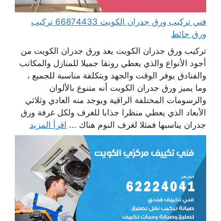
فني تركيب ورق جدران الكويت 66874433 تركيب
ورق حائط
تركيب ورق جدران الكويت يعد ورق جدران الكويت من
أجود الأنواع والذي يعطي رونقا جميلا للمنازل والمكاتب
والفنادق يوفر الوقت والجهد وبتكلفة مناسبة للجميع ،
وما يميز ورق جدران الكويت أنه متنوع بالألوان
والرسومات المختلفة الراقية ويوجد منه العادي وثلاثي
الأبعاد الذي يعطي منظرا جذابا للغرف ولكل غرفة ورق
جدران يناسبها فمثلا لغرف النوم هناك ...
اقرأ المزيد