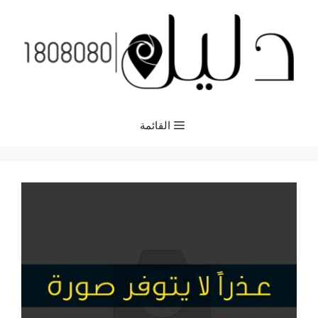
نتقل
لى
لمحتوى
القائمة