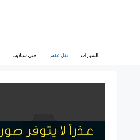
نتقل
لى
لمحتوى
السيارات
نقل عفش
فني ستلايت