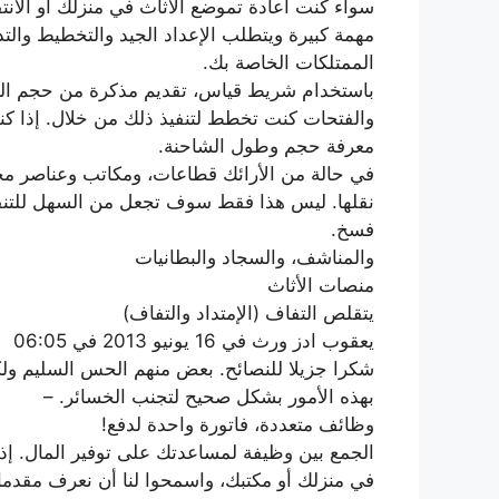
سواء كنت اعادة تموضع الأثاث في منزلك أو الانت
مهمة كبيرة ويتطلب الإعداد الجيد والتخطيط والت
الممتلكات الخاصة بك.
باستخدام شريط قياس، تقديم مذكرة من حجم ال
والفتحات كنت تخطط لتنفيذ ذلك من خلال. إذا 
معرفة حجم وطول الشاحنة.
في حالة من الأرائك قطاعات، ومكاتب وعناصر مح
نقلها. ليس هذا فقط سوف تجعل من السهل للتنقل
فسخ.
والمناشف، والسجاد والبطانيات
منصات الأثاث
يتقلص التفاف (الإمتداد والتفاف)
يعقوب ادز ورث في 16 يونيو 2013 في 06:05
شكرا جزيلا للنصائح. بعض منهم الحس السليم ول
بهذه الأمور بشكل صحيح لتجنب الخسائر. –
وظائف متعددة، فاتورة واحدة لدفع!
الجمع بين وظيفة لمساعدتك على توفير المال. إذا
في منزلك أو مكتبك، واسمحوا لنا أن نعرف مقدم