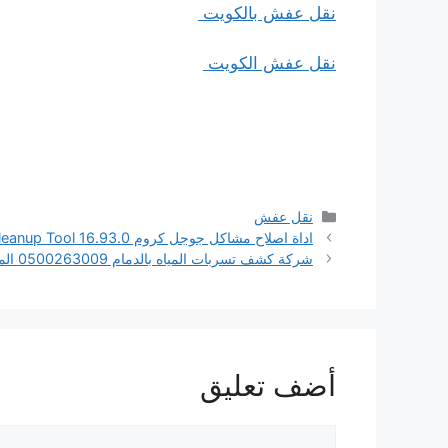
نقل عفش بالكويت
نقل عفش الكويت
التصنيفات
نقل عفش
اداة اصلاح مشاكل جوجل كروم Chrome Cleanup Tool 16.93.0
شركة كشف تسربات المياه بالدمام 0500263009 المثالي كلين
أضف تعليق
تعليق