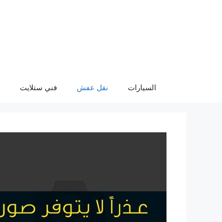
نتقل
لى
لمحتوى
السيارات
نقل عفش
فني ستلايت