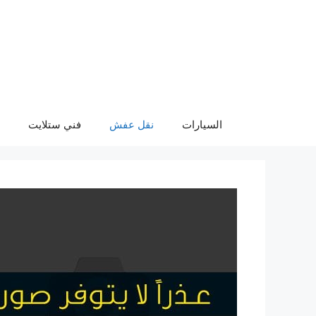
نتقل
لى
لمحتوى
السيارات
نقل عفش
فني ستلايت