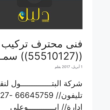
فنى محترف تركيب اثـ
((55510127)) سمــــــا الكويت خدمه 24
1 أبريل، 2017
بقلم
شركة البتــــــــــــــول لنقل
تليفون// 66645759 -55510127
ادارة// ابــــــــــــوعلى