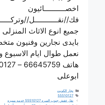
اخصــــــــــائيون
فك//نقـــــــــــل//وتركــــــ
جميع انوع الاثاث المنزلى 
بايدى نجارين وفنيون مت
نعمل طوال ايام الاسبوع و
هاتف 66645759 – 55510127
ابوعلى
التصنيفات
نجار الكويت
الوسوم
55510127
نقل عفش جنوب السره 55510127 خدمه مميزه