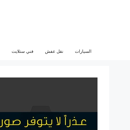
نتقل
لى
لمحتوى
السيارات
نقل عفش
فني ستلايت