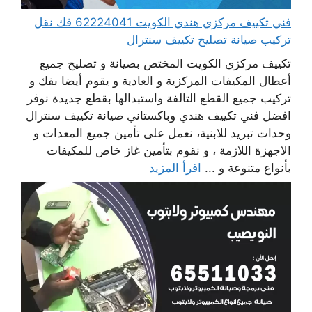
فني تكييف مركزي هندي الكويت 62224041 فك نقل
تركيب صيانة تصليح تكييف سنترال
تكييف مركزي الكويت المختص بصيانة و تصليح جميع
أعطال المكيفات المركزية و العادية و يقوم أيضا بفك و
تركيب جميع القطع التالفة واستبدالها بقطع جديدة نوفر
افضل فني تكييف هندي وباكستاني صيانة تكييف سنترال
وحدات تبريد للابنية، نعمل على تأمين جميع المعدات و
الاجهزة اللازمة ، و نقوم بتأمين غاز خاص للمكيفات
بأنواع متنوعة و ...
اقرأ المزيد