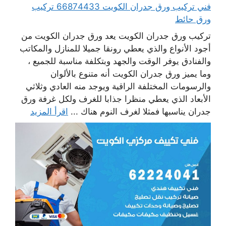
فني تركيب ورق جدران الكويت 66874433 تركيب
ورق حائط
تركيب ورق جدران الكويت يعد ورق جدران الكويت من
أجود الأنواع والذي يعطي رونقا جميلا للمنازل والمكاتب
والفنادق يوفر الوقت والجهد وبتكلفة مناسبة للجميع ،
وما يميز ورق جدران الكويت أنه متنوع بالألوان
والرسومات المختلفة الراقية ويوجد منه العادي وثلاثي
الأبعاد الذي يعطي منظرا جذابا للغرف ولكل غرفة ورق
جدران يناسبها فمثلا لغرف النوم هناك ...
اقرأ المزيد