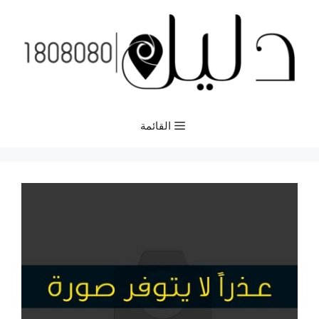
نتقل
لى
لمحتوى
القائمة