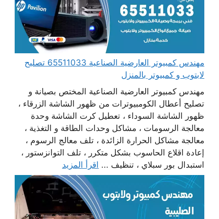
مهندس كمبيوتر العارضية الصناعية 65511033 تصليح
لابتوب و كمبيوتر بالمنزل
مهندس كمبيوتر العارضية الصناعية المختص بصيانة و
تصليح أعطال الكومبيوترات من ظهور الشاشة الزرقاء ،
ظهور الشاشة السوداء ، تعطيل كرت الشاشة وحدة
معالجة الرسومات ، مشاكل وحدات الطاقة و التغذية ،
معالجة مشاكل الحرارة الزائدة ، تلف معالج الرسوم ،
إعادة اقلاع الحاسوب بشكل متكرر ، تلف التوانزستور ،
استبدال بور سبلاي ، تنظيف ...
اقرأ المزيد