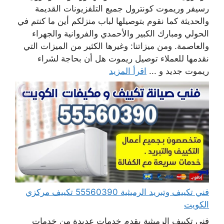
رسيفر وريموت كونترول جميع التلفزيونات القديمة
والحديثة كما نقوم بتوصيلها لباب منزلكم أين ما كنتم في
الحولي ومبارك الكبير والأحمدي والفروانية والجهراء
والعاصمة. ومن ميزاتنا: وغيرها الكثير من الميزات التي
نقدمها للعملاء توصيل ريموت هل أن بحاجة لشراء
ريموت جديد و ...
اقرأ المزيد
فني تكييف وتبريد الرميثية 55560390 تكييف مركزي
الكويت
فني تكييف الرميثية يقدم خدمات عديدة من خدمات