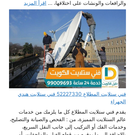
والرافعات والونشات على اختلافها، ...
اقرأ المزيد
فني ستلايت المطلاع 52227330 فني ستلايت هندي
الجهراء
يقدم فني ستلايت المطلاع كل ما يلزمك من خدمات
عالم الستلايت المميزة، من : الفحص والصيانة والتصليح،
وخدمات الفك أو التركيب إلى جانب النقل السريع،
بالإضافة إلى ما يوفره من قطع الغيار والملحقات، أو