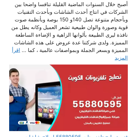
أصبح خلال السنوات الماضية القليلة تنافسا واضحا بين
الشركات في انتاج أحدث الشاشات وبأحدث التقنيات
وبأحجام متنوعة تصل 140و 150 بوصة وبأنظمة صوت
قوية وصورة والوان طبيعية تشعر العميل وكانه يطل من
نافذة ليرى الطبيعة بألوانها الزاهية و الإضاءة الساطعة
المميزة. ولدى شركتنا عدة عروض على هذه الشاشات
المميزة وبسعر الجملة وبمواصفات عالمية ، كما ...
اقرأ
المزيد
فني تصليح تلفزيونات 55880595 إصلاح شاشات