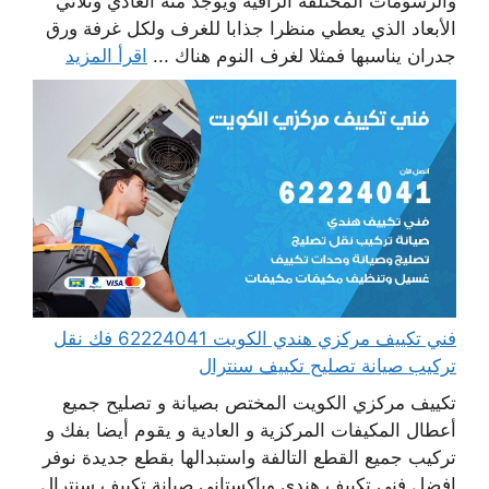
والرسومات المختلفة الراقية ويوجد منه العادي وثلاثي
الأبعاد الذي يعطي منظرا جذابا للغرف ولكل غرفة ورق
جدران يناسبها فمثلا لغرف النوم هناك ...
اقرأ المزيد
فني تكييف مركزي هندي الكويت 62224041 فك نقل
تركيب صيانة تصليح تكييف سنترال
تكييف مركزي الكويت المختص بصيانة و تصليح جميع
أعطال المكيفات المركزية و العادية و يقوم أيضا بفك و
تركيب جميع القطع التالفة واستبدالها بقطع جديدة نوفر
افضل فني تكييف هندي وباكستاني صيانة تكييف سنترال