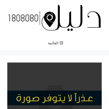
نتقل
لى
لمحتوى
القائمة