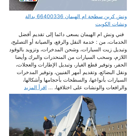
ونش كرين سطحة ام الهيمان 66400336 بدالة
ونشات الكويت
فني ونش ام الهيمان يسعى دائما إلى تقديم أفضل
الخدمات، من : خدمة النقل والرفع، والصيانة أو التصليح،
وتبديل زيت السيارات، وشحن المدخرات، وتزويد بالوقود
اللازم، وسحب السيارات من المنحدرات والبرك وأيضا
الحفر، وتوفير قطع الغيار، وتبديل الإطارات والعجلات،
ونقل البضائع، وتقديم أمهر الفنيين، وتوفير المدخرات
السيارات بأنواعها، والسطحات بأحجامها وأشكالها،
والرافعات والونشات على اختلافها، ...
اقرأ المزيد