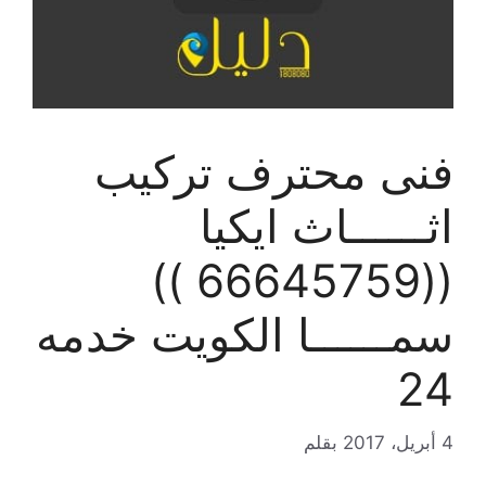
فنى محترف تركيب
اثــــــاث ايكيا
((66645759 ))
سمــــــا الكويت خدمه
24
4 أبريل، 2017
بقلم