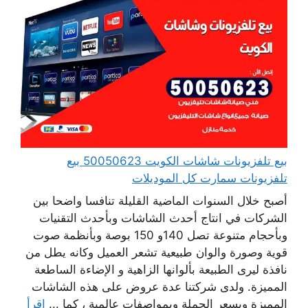
بيع تلفزيونات شاشات الكويت 50050623 بيع
تلفزيونات سمارت كل الموديلات
أصبح خلال السنوات الماضية القليلة تنافسا واضحا بين
الشركات في انتاج أحدث الشاشات وبأحدث التقنيات
وبأحجام متنوعة تصل 140و 150 بوصة وبأنظمة صوت
قوية وصورة والوان طبيعية تشعر العميل وكانه يطل من
نافذة ليرى الطبيعة بألوانها الزاهية و الإضاءة الساطعة
المميزة. ولدى شركتنا عدة عروض على هذه الشاشات
المميزة وبسعر الجملة وبمواصفات عالمية ، كما ...
اقرأ