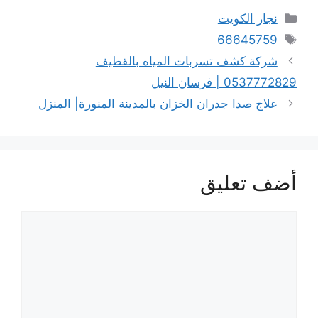
التصنيفات
نجار الكويت
الوسوم
66645759
شركة كشف تسربات المياه بالقطيف
0537772829 | فرسان النيل
علاج صدا جدران الخزان بالمدينة المنورة| المنزل
أضف تعليق
تعليق