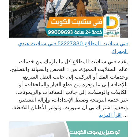
فني ستلايت المطلاع 52227330 فني ستلايت هندي
الجهراء
يقدم فني ستلايت المطلاع كل ما يلزمك من خدمات
عالم الستلايت المميزة، من : الفحص والصيانة والتصليح،
وخدمات الفك أو التركيب إلى جانب النقل السريع،
بالإضافة إلى ما يوفره من قطع الغيار والملحقات، أو
الكابلات والوصلات، إلى جانب الستاندات والريموتات،
غير خدمة البرمجة وضبط الإعدادات، وإزالة التشفير،
وتجديد اشتراك بي أن سبورت، وتوفير الأطباق اللاقطة،
...
اقرأ المزيد