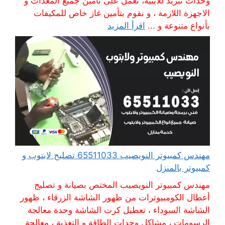
وحدات تبريد للابنية، نعمل على تأمين جميع المعدات و
الاجهزة اللازمة ، و نقوم بتأمين غاز خاص للمكيفات
بأنواع متنوعة و ...
اقرأ المزيد
مهندس كمبيوتر النويصيب 65511033 تصليح لابتوب و
كمبيوتر بالمنزل
مهندس كمبيوتر النويصيب المختص بصيانة و تصليح
أعطال الكومبيوترات من ظهور الشاشة الزرقاء ، ظهور
الشاشة السوداء ، تعطيل كرت الشاشة وحدة معالجة
الرسومات ، مشاكل وحدات الطاقة و التغذية ، معالجة