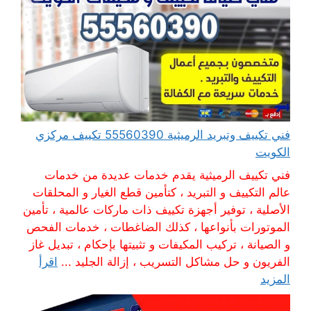
فني تكييف وتبريد الرميثية 55560390 تكييف مركزي
الكويت
فني تكييف الرميثية يقدم خدمات عديدة من خدمات
عالم التكييف و التبريد ، كتأمين قطع الغيار و المحلقات
الأصلية ، توفير أجهزة تكييف ذات ماركات عالمية ، تأمين
الموتورات بأنواعها ، كذلك الضاغطات ، خدمات الفحص
و الصيانة ، تركيب المكيفات و تثبيتها بإحكام ، تبديل غاز
الفريون و حل مشاكل التسريب ، إزالة الجليد ...
اقرأ
المزيد