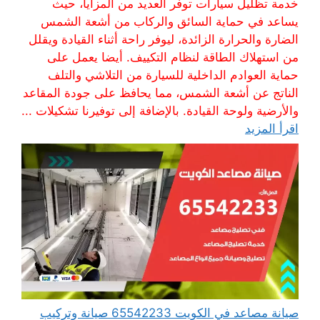
خدمة تظليل سيارات توفر العديد من المزايا، حيث
يساعد في حماية السائق والركاب من أشعة الشمس
الضارة والحرارة الزائدة، ليوفر راحة أثناء القيادة ويقلل
من استهلاك الطاقة لنظام التكييف. أيضا يعمل على
حماية العوادم الداخلية للسيارة من التلاشي والتلف
الناتج عن أشعة الشمس، مما يحافظ على جودة المقاعد
والأرضية ولوحة القيادة. بالإضافة إلى توفيرنا تشكيلات ...
اقرأ المزيد
صيانة مصاعد في الكويت 65542233 صيانة وتركيب