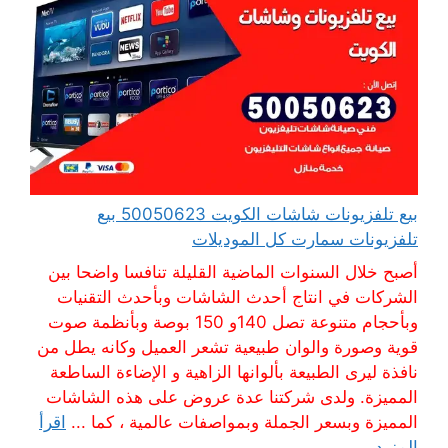
بيع تلفزيونات شاشات الكويت 50050623 بيع
تلفزيونات سمارت كل الموديلات
أصبح خلال السنوات الماضية القليلة تنافسا واضحا بين
الشركات في انتاج أحدث الشاشات وبأحدث التقنيات
وبأحجام متنوعة تصل 140و 150 بوصة وبأنظمة صوت
قوية وصورة والوان طبيعية تشعر العميل وكانه يطل من
نافذة ليرى الطبيعة بألوانها الزاهية و الإضاءة الساطعة
المميزة. ولدى شركتنا عدة عروض على هذه الشاشات
المميزة وبسعر الجملة وبمواصفات عالمية ، كما ...
اقرأ
المزيد