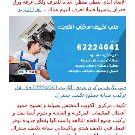
الأبعاد الذي يعطي منظرا جذابا للغرف ولكل غرفة ورق
جدران يناسبها فمثلا لغرف النوم هناك ...
اقرأ المزيد
فني تكييف مركزي هندي الكويت 62224041 فك نقل
تركيب صيانة تصليح تكييف سنترال
تكييف مركزي الكويت المختص بصيانة و تصليح جميع
أعطال المكيفات المركزية و العادية و يقوم أيضا بفك و
تركيب جميع القطع التالفة واستبدالها بقطع جديدة نوفر
افضل فني تكييف هندي وباكستاني صيانة تكييف سنترال