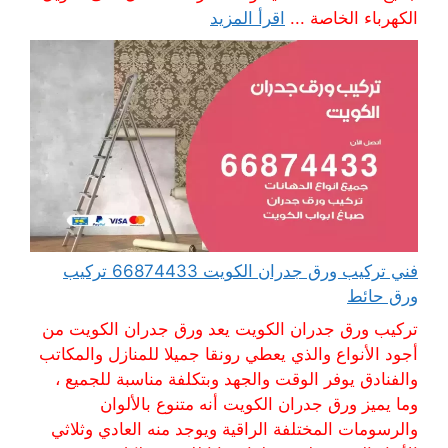
الكهرباء الخاصة ...
اقرأ المزيد
فني تركيب ورق جدران الكويت 66874433 تركيب
ورق حائط
تركيب ورق جدران الكويت يعد ورق جدران الكويت من
أجود الأنواع والذي يعطي رونقا جميلا للمنازل والمكاتب
والفنادق يوفر الوقت والجهد وبتكلفة مناسبة للجميع ،
وما يميز ورق جدران الكويت أنه متنوع بالألوان
والرسومات المختلفة الراقية ويوجد منه العادي وثلاثي