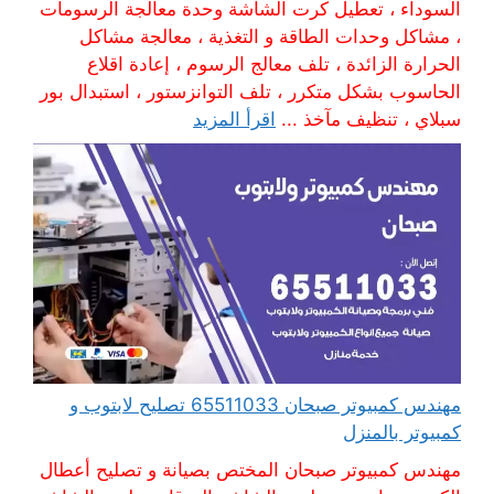
السوداء ، تعطيل كرت الشاشة وحدة معالجة الرسومات
، مشاكل وحدات الطاقة و التغذية ، معالجة مشاكل
الحرارة الزائدة ، تلف معالج الرسوم ، إعادة اقلاع
الحاسوب بشكل متكرر ، تلف التوانزستور ، استبدال بور
سبلاي ، تنظيف مآخذ ...
اقرأ المزيد
مهندس كمبيوتر صبحان 65511033 تصليح لابتوب و
كمبيوتر بالمنزل
مهندس كمبيوتر صبحان المختص بصيانة و تصليح أعطال