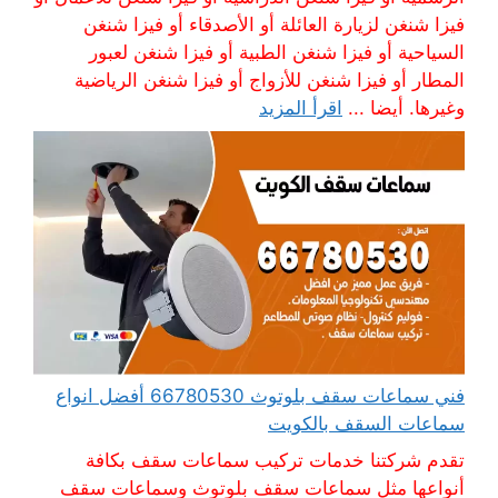
فيزا شنغن لزيارة العائلة أو الأصدقاء أو فيزا شنغن
السياحية أو فيزا شنغن الطبية أو فيزا شنغن لعبور
المطار أو فيزا شنغن للأزواج أو فيزا شنغن الرياضية
وغيرها. أيضا ...
اقرأ المزيد
فني سماعات سقف بلوتوث 66780530 أفضل انواع
سماعات السقف بالكويت
تقدم شركتنا خدمات تركيب سماعات سقف بكافة
أنواعها مثل سماعات سقف بلوتوث وسماعات سقف