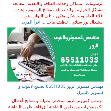
الرسومات ، مشاكل وحدات الطاقة و التغذية ، معالجة
مشاكل الحرارة الزائدة ، تلف معالج الرسوم ، إعادة
اقلاع الحاسوب بشكل متكرر ، تلف التوانزستور ،
استبدال بور سبلاي ، تنظيف مآخذ ...
اقرأ المزيد
مهندس كمبيوتر الزور 65511033 تصليح لابتوب و
كمبيوتر بالمنزل
مهندس كمبيوتر الزور المختص بصيانة و تصليح أعطال
الكومبيوترات من ظهور الشاشة الزرقاء ، ظهور الشاشة