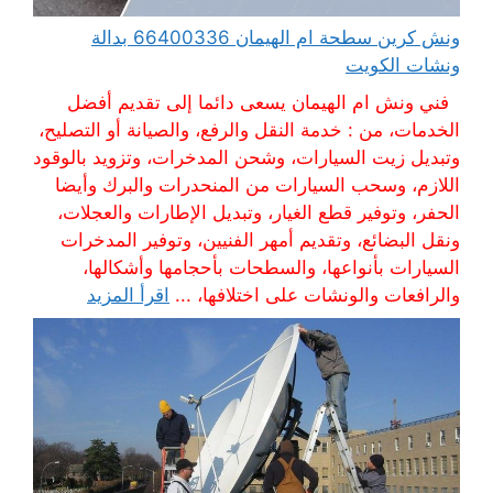
ونش كرين سطحة ام الهيمان 66400336 بدالة
ونشات الكويت
فني ونش ام الهيمان يسعى دائما إلى تقديم أفضل
الخدمات، من : خدمة النقل والرفع، والصيانة أو التصليح،
وتبديل زيت السيارات، وشحن المدخرات، وتزويد بالوقود
اللازم، وسحب السيارات من المنحدرات والبرك وأيضا
الحفر، وتوفير قطع الغيار، وتبديل الإطارات والعجلات،
ونقل البضائع، وتقديم أمهر الفنيين، وتوفير المدخرات
السيارات بأنواعها، والسطحات بأحجامها وأشكالها،
والرافعات والونشات على اختلافها، ...
اقرأ المزيد