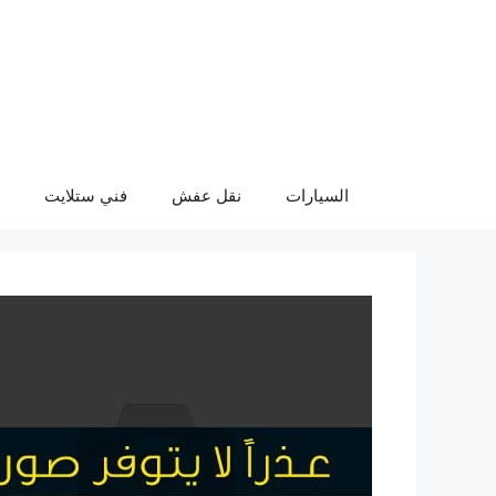
نتقل
لى
لمحتوى
السيارات
نقل عفش
فني ستلايت