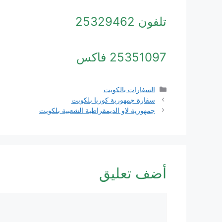
تلفون 25329462
25351097 فاكس
التصنيفات
السفارات بالكويت
سفارة جمهورية كوريا بلكويت
جمهورية لاو الديمقراطية الشعبية بلكويت
أضف تعليق
تعليق