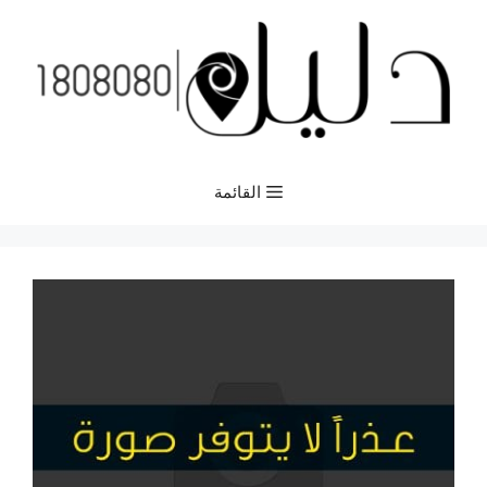
نتقل
لى
لمحتوى
القائمة