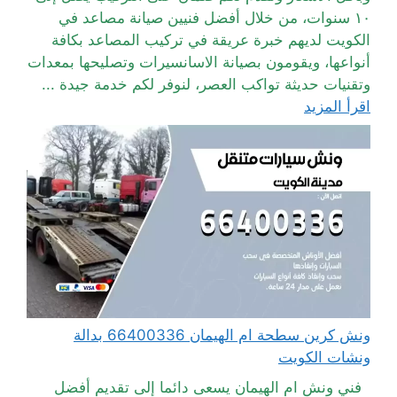
١٠ سنوات، من خلال أفضل فنيين صيانة مصاعد في
الكويت لديهم خبرة عريقة في تركيب المصاعد بكافة
أنواعها، ويقومون بصيانة الاسانسيرات وتصليحها بمعدات
وتقنيات حديثة تواكب العصر، لنوفر لكم خدمة جيدة ...
اقرأ المزيد
ونش كرين سطحة ام الهيمان 66400336 بدالة
ونشات الكويت
فني ونش ام الهيمان يسعى دائما إلى تقديم أفضل