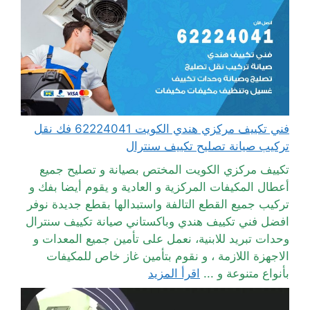
فني تكييف مركزي هندي الكويت 62224041 فك نقل
تركيب صيانة تصليح تكييف سنترال
تكييف مركزي الكويت المختص بصيانة و تصليح جميع
أعطال المكيفات المركزية و العادية و يقوم أيضا بفك و
تركيب جميع القطع التالفة واستبدالها بقطع جديدة نوفر
افضل فني تكييف هندي وباكستاني صيانة تكييف سنترال
وحدات تبريد للابنية، نعمل على تأمين جميع المعدات و
الاجهزة اللازمة ، و نقوم بتأمين غاز خاص للمكيفات
بأنواع متنوعة و ...
اقرأ المزيد