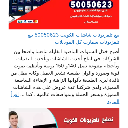
بيع تلفزيونات شاشات الكويت 50050623 بيع
تلفزيونات سمارت كل الموديلات
أصبح خلال السنوات الماضية القليلة تنافسا واضحا بين
الشركات في انتاج أحدث الشاشات وبأحدث التقنيات
وبأحجام متنوعة تصل 140و 150 بوصة وبأنظمة صوت
قوية وصورة والوان طبيعية تشعر العميل وكانه يطل من
نافذة ليرى الطبيعة بألوانها الزاهية و الإضاءة الساطعة
المميزة. ولدى شركتنا عدة عروض على هذه الشاشات
المميزة وبسعر الجملة وبمواصفات عالمية ، كما ...
اقرأ
المزيد