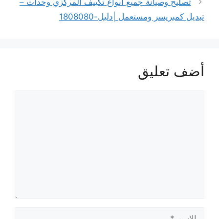
تصليح وصيانة جميع أنواع تكييف المركزي وحدات –
تبديل كمبريسر ومستعمل |دليل-1808080
أضف تعليق
تعليق
الاسم