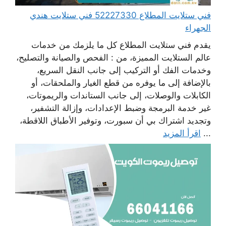
فني ستلايت المطلاع 52227330 فني ستلايت هندي
الجهراء
يقدم فني ستلايت المطلاع كل ما يلزمك من خدمات
عالم الستلايت المميزة، من : الفحص والصيانة والتصليح،
وخدمات الفك أو التركيب إلى جانب النقل السريع،
بالإضافة إلى ما يوفره من قطع الغيار والملحقات، أو
الكابلات والوصلات، إلى جانب الستاندات والريموتات،
غير خدمة البرمجة وضبط الإعدادات، وإزالة التشفير،
وتجديد اشتراك بي أن سبورت، وتوفير الأطباق اللاقطة،
...
اقرأ المزيد