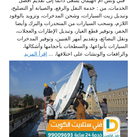
فني ونش ام الهيمان يسعى دائما إلى تقديم أفضل
الخدمات، من : خدمة النقل والرفع، والصيانة أو التصليح،
وتبديل زيت السيارات، وشحن المدخرات، وتزويد بالوقود
اللازم، وسحب السيارات من المنحدرات والبرك وأيضا
الحفر، وتوفير قطع الغيار، وتبديل الإطارات والعجلات،
ونقل البضائع، وتقديم أمهر الفنيين، وتوفير المدخرات
السيارات بأنواعها، والسطحات بأحجامها وأشكالها،
والرافعات والونشات على اختلافها، ...
اقرأ المزيد