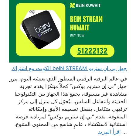
جهاز بي ان ستريم beIN STREAM الكويت مع اشتراك
في عالم الترفيه الرقمي المتطور الذي تعيشه اليوم، يبرز
جهاز “بي إن ستريم بوكس” كحلاً مبتكرًا يقدم تجربة
مشاهدة غير مسبوقة، يجمع هذا الجهاز بين التكنولوجيا
الحديثة والتفاعل السلس، ليُحوّل كل منزل إلى مركز
ترفيهي متكامل، بفضل تصميمه الأنيق وإمكاناته
المتفوقة، يقدم “بي إن ستريم بوكس” لمرتاديه فرصة
استثنائية لاستكشاف عالمٍ شاسع من المحتوى المتنوع،
...
اقرأ المزيد