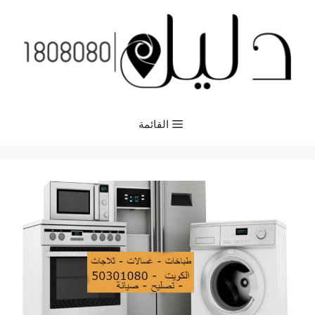
نتقل
لى
لمحتوى
القائمة