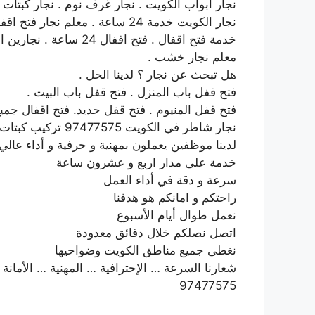
نجار ابواب الكويت . نجار غرف نوم . نجار كبتات 
نجار الكويت خدمة 24 ساعة . معلم نجار فتح اقفال .
خدمة فتح اقفال . فتح اقفال 24 ساعة . نجارين الكويت . نجار خشب بالكويت .
معلم نجار خشب .
هل تبحث عن نجار ؟ لدينا الحل .
فتح قفل باب المنزل . فتح قفل باب البيت .
فتح قفل المنيوم . فتح قفل حديد. فتح اقفال جميع
نجار شاطر في الكويت 97477575 تركيب كبتات وغرف نوم في الكويتر
لدينا موظفين يعملون بمهنية و حرفية و أداء عالي
خدمة على مدار اربع و عشرون ساعة
سرعة و دقة في أداء العمل
راحتكم و امانكم هو هدفنا
نعمل طوال أيام الأسبوع
اتصل نصلكم خلال دقائق معدودة
نغطى جميع مناطق الكويت وضواحيها
شعارنا السرعة … الإحترافية … المهنية … الأمانة
97477575