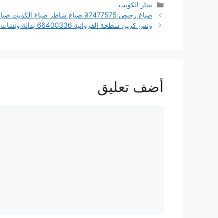
التصنيفات
نجار الكويت
صباغ رخيص 97477575 صباغ شاطر صباغ الكويت صباغ في الكويت
ونش كرين سطحة الفروانية 66400336 بدالة ونشات الكويت
أضف تعليق
تعليق