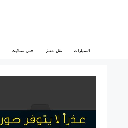
نتقل
لى
لمحتوى
السيارات
نقل عفش
فني ستلايت