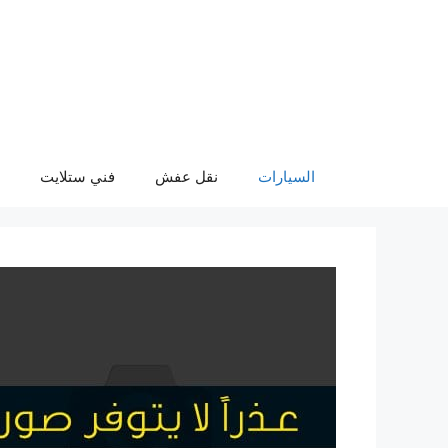
نتقل
لى
لمحتوى
السيارات
نقل عفش
فني ستلايت