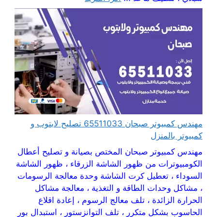
مهندس كمبيوتر صبحان 65511033 تصليح لابتوب و
كمبيوتر بالمنزل
مهندس كمبيوتر صبحان المختص بصيانة و تصليح أعطال
الكومبيوترات من ظهور الشاشة الزرقاء ، ظهور الشاشة
السوداء ، تعطيل كرت الشاشة وحدة معالجة الرسومات
، مشاكل وحدات الطاقة و التغذية ، معالجة مشاكل
الحرارة الزائدة ، تلف معالج الرسوم ، إعادة اقلاع
الحاسوب بشكل متكرر ، تلف التوانزستور ، استبدال بور