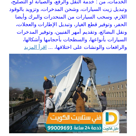
الخدمات، من : خدمة النقل والرفع، والصيانة أو التصليح،
وتبديل زيت السيارات، وشحن المدخرات، وتزويد بالوقود
اللازم، وسحب السيارات من المنحدرات والبرك وأيضا
الحفر، وتوفير قطع الغيار، وتبديل الإطارات والعجلات،
ونقل البضائع، وتقديم أمهر الفنيين، وتوفير المدخرات
السيارات بأنواعها، والسطحات بأحجامها وأشكالها،
والرافعات والونشات على اختلافها، ...
اقرأ المزيد