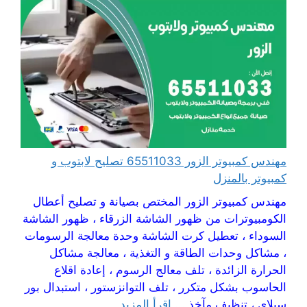
مهندس كمبيوتر الزور 65511033 تصليح لابتوب و
كمبيوتر بالمنزل
مهندس كمبيوتر الزور المختص بصيانة و تصليح أعطال
الكومبيوترات من ظهور الشاشة الزرقاء ، ظهور الشاشة
السوداء ، تعطيل كرت الشاشة وحدة معالجة الرسومات
، مشاكل وحدات الطاقة و التغذية ، معالجة مشاكل
الحرارة الزائدة ، تلف معالج الرسوم ، إعادة اقلاع
الحاسوب بشكل متكرر ، تلف التوانزستور ، استبدال بور
سبلاي ، تنظيف مآخذ ...
اقرأ المزيد