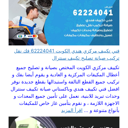
فني تكييف مركزي هندي الكويت 62224041 فك نقل
تركيب صيانة تصليح تكييف سنترال
تكييف مركزي الكويت المختص بصيانة و تصليح جميع
أعطال المكيفات المركزية و العادية و يقوم أيضا بفك و
تركيب جميع القطع التالفة واستبدالها بقطع جديدة نوفر
افضل فني تكييف هندي وباكستاني صيانة تكييف سنترال
وحدات تبريد للابنية، نعمل على تأمين جميع المعدات و
الاجهزة اللازمة ، و نقوم بتأمين غاز خاص للمكيفات
بأنواع متنوعة و ...
اقرأ المزيد