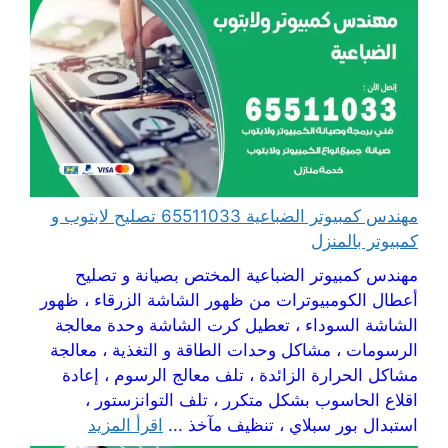
مهندس كمبيوتر الضباعية 65511033 تصليح لابتوب و
كمبيوتر بالمنزل
مهندس كمبيوتر الضباعية المختص بصيانة و تصليح
أعطال الكومبيوترات من ظهور الشاشة الزرقاء ، ظهور
الشاشة السوداء ، تعطيل كرت الشاشة وحدة معالجة
الرسومات ، مشاكل وحدات الطاقة و التغذية ، معالجة
مشاكل الحرارة الزائدة ، تلف معالج الرسوم ، إعادة
اقلاع الحاسوب بشكل متكرر ، تلف التوانزستور ،
استبدال بور سبلاي ، تنظيف مآخذ ...
اقرأ المزيد