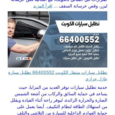
ليزر، وقص خرسانة السقف ...
اقرأ المزيد
تظليل سيارات متنقل الكويت 66400552 تظليل سيارة
عازل حراري
خدمة تظليل سيارات توفر العديد من المزايا، حيث
يساعد في حماية السائق والركاب من أشعة الشمس
الضارة والحرارة الزائدة، ليوفر راحة أثناء القيادة ويقلل
من استهلاك الطاقة لنظام التكييف. أيضا يعمل على
حماية العوادم الداخلية للسيارة من التلاشي والتلف