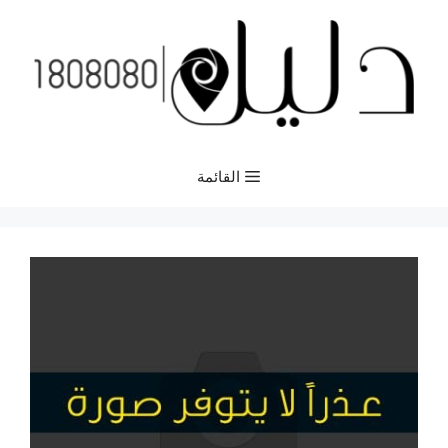
نتقل
لى
لمحتوى
القائمة