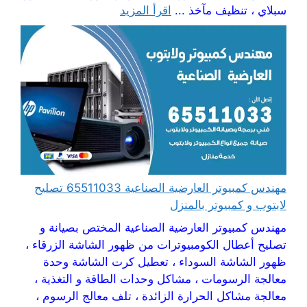
سبلاي ، تنظيف مآخذ ...
اقرأ المزيد
مهندس كمبيوتر العارضية الصناعية 65511033 تصليح
لابتوب و كمبيوتر بالمنزل
مهندس كمبيوتر العارضية الصناعية المختص بصيانة و
تصليح أعطال الكومبيوترات من ظهور الشاشة الزرقاء ،
ظهور الشاشة السوداء ، تعطيل كرت الشاشة وحدة
معالجة الرسومات ، مشاكل وحدات الطاقة و التغذية ،
معالجة مشاكل الحرارة الزائدة ، تلف معالج الرسوم ،