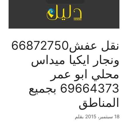
نقل عفش66872750
ونجار ايكيا ميداس
محلي ابو عمر
69664373 بجميع
المناطق
18 سبتمبر، 2015
بقلم