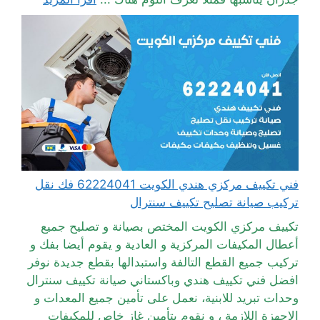
فني تكييف مركزي هندي الكويت 62224041 فك نقل
تركيب صيانة تصليح تكييف سنترال
تكييف مركزي الكويت المختص بصيانة و تصليح جميع
أعطال المكيفات المركزية و العادية و يقوم أيضا بفك و
تركيب جميع القطع التالفة واستبدالها بقطع جديدة نوفر
افضل فني تكييف هندي وباكستاني صيانة تكييف سنترال
وحدات تبريد للابنية، نعمل على تأمين جميع المعدات و
الاجهزة اللازمة ، و نقوم بتأمين غاز خاص للمكيفات