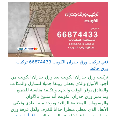
فني تركيب ورق جدران الكويت 66874433 تركيب
ورق حائط
تركيب ورق جدران الكويت يعد ورق جدران الكويت من
أجود الأنواع والذي يعطي رونقا جميلا للمنازل والمكاتب
والفنادق يوفر الوقت والجهد وبتكلفة مناسبة للجميع ،
وما يميز ورق جدران الكويت أنه متنوع بالألوان
والرسومات المختلفة الراقية ويوجد منه العادي وثلاثي
الأبعاد الذي يعطي منظرا جذابا للغرف ولكل غرفة ورق
جدران يناسبها فمثلا لغرف النوم هناك ...
اقرأ المزيد