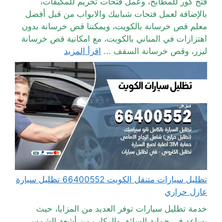
فتح كور للمطابخ، وعمل فتحات تخريم للمكيفات،
بالإضافة لعمل فتحات شبابيك والابواب من قبل أفضل
معلم قص خرسانة بالكويت، ويمكننا قص خرسانة بدون
اهتزازات في المباني بالكويت، مع امكانية قص خرسانة
ليزر، وقص خرسانة السقف ...
اقرأ المزيد
تظليل سيارات متنقل الكويت 66400552 تظليل سيارة
عازل حراري
خدمة تظليل سيارات توفر العديد من المزايا، حيث
يساعد في حماية السائق والركاب من أشعة الشمس