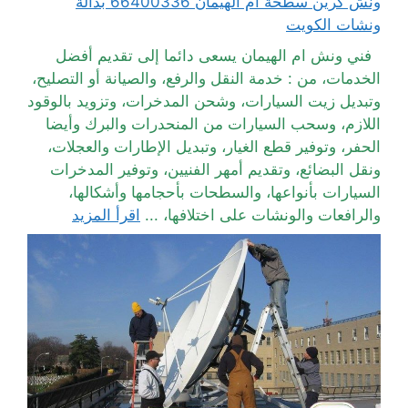
ونش كرين سطحة ام الهيمان 66400336 بدالة
ونشات الكويت
فني ونش ام الهيمان يسعى دائما إلى تقديم أفضل
الخدمات، من : خدمة النقل والرفع، والصيانة أو التصليح،
وتبديل زيت السيارات، وشحن المدخرات، وتزويد بالوقود
اللازم، وسحب السيارات من المنحدرات والبرك وأيضا
الحفر، وتوفير قطع الغيار، وتبديل الإطارات والعجلات،
ونقل البضائع، وتقديم أمهر الفنيين، وتوفير المدخرات
السيارات بأنواعها، والسطحات بأحجامها وأشكالها،
والرافعات والونشات على اختلافها، ...
اقرأ المزيد