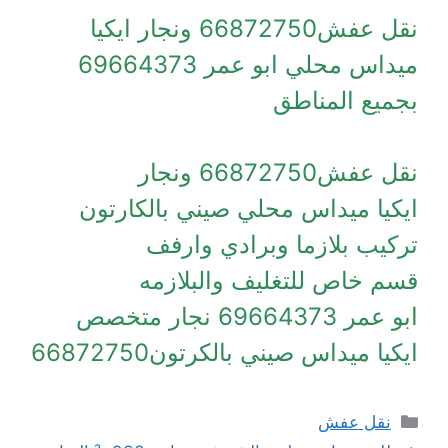
نقل عفش66872750 ونجار ايكيا
ميداس محلي ابو عمر 69664373
بجميع المناطق
نقل عفش66872750 ونجار
ايكيا ميداس محلي صيني بالكارتون
تركيب بلازما وبرادي وارفف
قسم خاص للتغليف والبلازمه
ابو عمر 69664373 نجار متخصص
ايكيا ميداس صيني بالكرتون66872750
التصنيفات
نقل عفش