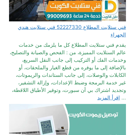
فني ستلايت المطلاع 52227330 فني ستلايت هندي
الجهراء
يقدم فني ستلايت المطلاع كل ما يلزمك من خدمات
عالم الستلايت المميزة، من : الفحص والصيانة والتصليح،
وخدمات الفك أو التركيب إلى جانب النقل السريع،
بالإضافة إلى ما يوفره من قطع الغيار والملحقات، أو
الكابلات والوصلات، إلى جانب الستاندات والريموتات،
غير خدمة البرمجة وضبط الإعدادات، وإزالة التشفير،
وتجديد اشتراك بي أن سبورت، وتوفير الأطباق اللاقطة،
...
اقرأ المزيد