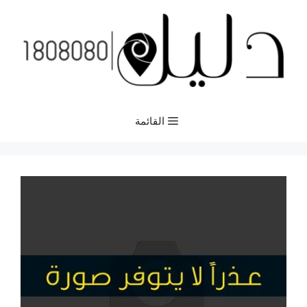
نتقل
لى
لمحتوى
القائمة