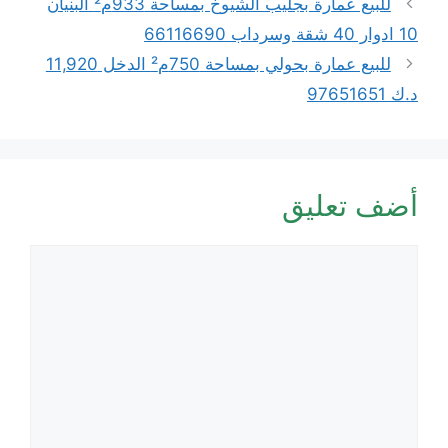
للبيع عمارة بجليب الشيوخ بمساحة 933م² البنيان
10 ادوار 40 شقة وسرداب 66116690
للبيع عمارة بحولي بمساحة 750م² الدخل 11,920
د.ك 97651651
أضف تعليق
تعليق