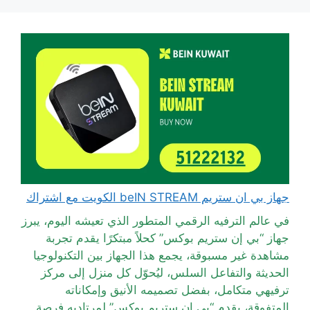
جهاز بي ان ستريم beIN STREAM الكويت مع اشتراك
في عالم الترفيه الرقمي المتطور الذي تعيشه اليوم، يبرز
جهاز “بي إن ستريم بوكس” كحلاً مبتكرًا يقدم تجربة
مشاهدة غير مسبوقة، يجمع هذا الجهاز بين التكنولوجيا
الحديثة والتفاعل السلس، ليُحوّل كل منزل إلى مركز
ترفيهي متكامل، بفضل تصميمه الأنيق وإمكاناته
المتفوقة، يقدم “بي إن ستريم بوكس” لمرتاديه فرصة