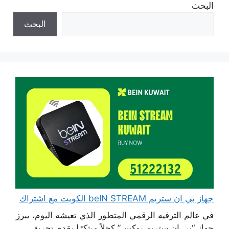
البحث
البحث
جهاز بي ان ستريم beIN STREAM الكويت مع اشتراك
في عالم الترفيه الرقمي المتطور الذي تعيشه اليوم، يبرز
جهاز “بي إن ستريم بوكس” كحلاً مبتكرًا يقدم تجربة