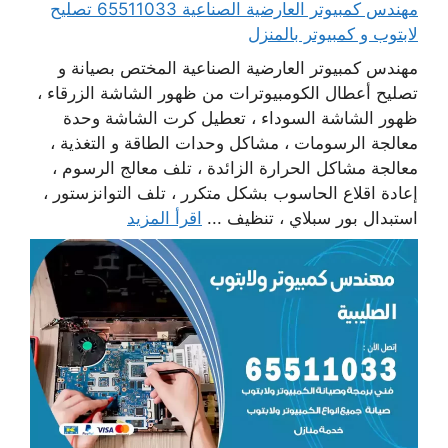
مهندس كمبيوتر العارضية الصناعية 65511033 تصليح
لابتوب و كمبيوتر بالمنزل
مهندس كمبيوتر العارضية الصناعية المختص بصيانة و
تصليح أعطال الكومبيوترات من ظهور الشاشة الزرقاء ،
ظهور الشاشة السوداء ، تعطيل كرت الشاشة وحدة
معالجة الرسومات ، مشاكل وحدات الطاقة و التغذية ،
معالجة مشاكل الحرارة الزائدة ، تلف معالج الرسوم ،
إعادة اقلاع الحاسوب بشكل متكرر ، تلف التوانزستور ،
استبدال بور سبلاي ، تنظيف ...
اقرأ المزيد