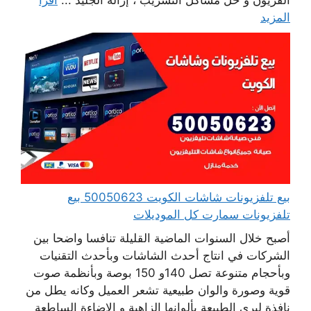
الفريون و حل مشاكل التسريب ، إزالة الجليد ...
اقرأ
المزيد
بيع تلفزيونات شاشات الكويت 50050623 بيع
تلفزيونات سمارت كل الموديلات
أصبح خلال السنوات الماضية القليلة تنافسا واضحا بين
الشركات في انتاج أحدث الشاشات وبأحدث التقنيات
وبأحجام متنوعة تصل 140و 150 بوصة وبأنظمة صوت
قوية وصورة والوان طبيعية تشعر العميل وكانه يطل من
نافذة ليرى الطبيعة بألوانها الزاهية و الإضاءة الساطعة