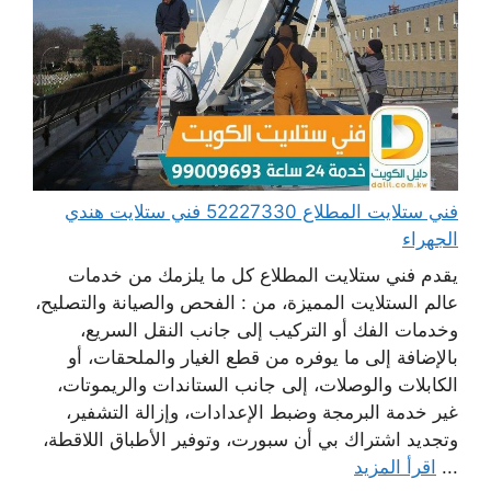
فني ستلايت المطلاع 52227330 فني ستلايت هندي
الجهراء
يقدم فني ستلايت المطلاع كل ما يلزمك من خدمات
عالم الستلايت المميزة، من : الفحص والصيانة والتصليح،
وخدمات الفك أو التركيب إلى جانب النقل السريع،
بالإضافة إلى ما يوفره من قطع الغيار والملحقات، أو
الكابلات والوصلات، إلى جانب الستاندات والريموتات،
غير خدمة البرمجة وضبط الإعدادات، وإزالة التشفير،
وتجديد اشتراك بي أن سبورت، وتوفير الأطباق اللاقطة،
...
اقرأ المزيد