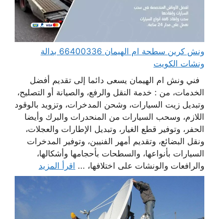
ونش كرين سطحة ام الهيمان 66400336 بدالة
ونشات الكويت
فني ونش ام الهيمان يسعى دائما إلى تقديم أفضل
الخدمات، من : خدمة النقل والرفع، والصيانة أو التصليح،
وتبديل زيت السيارات، وشحن المدخرات، وتزويد بالوقود
اللازم، وسحب السيارات من المنحدرات والبرك وأيضا
الحفر، وتوفير قطع الغيار، وتبديل الإطارات والعجلات،
ونقل البضائع، وتقديم أمهر الفنيين، وتوفير المدخرات
السيارات بأنواعها، والسطحات بأحجامها وأشكالها،
والرافعات والونشات على اختلافها، ...
اقرأ المزيد