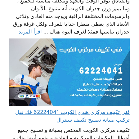
والفنادق يوفر الوقت والجهد وبتكلفة مناسبة للجميع ،
وما يميز ورق جدران الكويت أنه متنوع بالألوان
والرسومات المختلفة الراقية ويوجد منه العادي وثلاثي
الأبعاد الذي يعطي منظرا جذابا للغرف ولكل غرفة ورق
جدران يناسبها فمثلا لغرف النوم هناك ...
اقرأ المزيد
فني تكييف مركزي هندي الكويت 62224041 فك نقل
تركيب صيانة تصليح تكييف سنترال
تكييف مركزي الكويت المختص بصيانة و تصليح جميع
أعطال المكيفات المركزية و العادية و يقوم أيضا بفك و