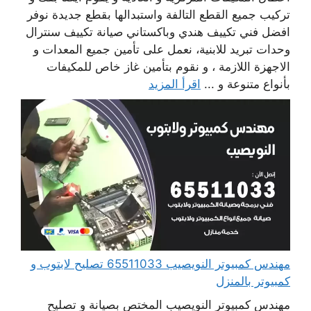
تركيب جميع القطع التالفة واستبدالها بقطع جديدة نوفر
افضل فني تكييف هندي وباكستاني صيانة تكييف سنترال
وحدات تبريد للابنية، نعمل على تأمين جميع المعدات و
الاجهزة اللازمة ، و نقوم بتأمين غاز خاص للمكيفات
بأنواع متنوعة و ...
اقرأ المزيد
مهندس كمبيوتر النويصيب 65511033 تصليح لابتوب و
كمبيوتر بالمنزل
مهندس كمبيوتر النويصيب المختص بصيانة و تصليح