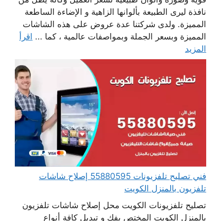
نافذة ليرى الطبيعة بألوانها الزاهية و الإضاءة الساطعة
المميزة. ولدى شركتنا عدة عروض على هذه الشاشات
المميزة وبسعر الجملة وبمواصفات عالمية ، كما ...
اقرأ
المزيد
فني تصليح تلفزيونات 55880595 إصلاح شاشات
تلفزيون بالمنزل الكويت
تصليح تلفزيونات الكويت محل إصلاح شاشات تلفزيون
بالمنزل الكويت المختص بفك و تبديل كافة أنواع