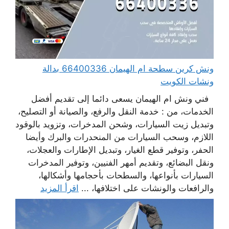
ونش كرين سطحة ام الهيمان 66400336 بدالة
ونشات الكويت
فني ونش ام الهيمان يسعى دائما إلى تقديم أفضل
الخدمات، من : خدمة النقل والرفع، والصيانة أو التصليح،
وتبديل زيت السيارات، وشحن المدخرات، وتزويد بالوقود
اللازم، وسحب السيارات من المنحدرات والبرك وأيضا
الحفر، وتوفير قطع الغيار، وتبديل الإطارات والعجلات،
ونقل البضائع، وتقديم أمهر الفنيين، وتوفير المدخرات
السيارات بأنواعها، والسطحات بأحجامها وأشكالها،
والرافعات والونشات على اختلافها، ...
اقرأ المزيد