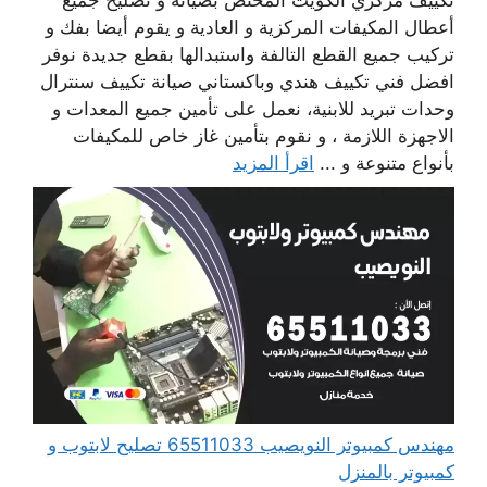
تكييف مركزي الكويت المختص بصيانة و تصليح جميع
أعطال المكيفات المركزية و العادية و يقوم أيضا بفك و
تركيب جميع القطع التالفة واستبدالها بقطع جديدة نوفر
افضل فني تكييف هندي وباكستاني صيانة تكييف سنترال
وحدات تبريد للابنية، نعمل على تأمين جميع المعدات و
الاجهزة اللازمة ، و نقوم بتأمين غاز خاص للمكيفات
بأنواع متنوعة و ...
اقرأ المزيد
مهندس كمبيوتر النويصيب 65511033 تصليح لابتوب و
كمبيوتر بالمنزل