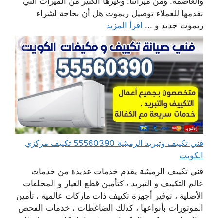
والعاصمة. ومن ميزاتنا: وغيرها الكثير من الميزات التي
نقدمها للعملاء توصيل ريموت هل أن بحاجة لشراء
ريموت جديد و ...
اقرأ المزيد
فني تكييف وتبريد الرميثية 55560390 تكييف مركزي
الكويت
فني تكييف الرميثية يقدم خدمات عديدة من خدمات
عالم التكييف و التبريد ، كتأمين قطع الغيار و المحلقات
الأصلية ، توفير أجهزة تكييف ذات ماركات عالمية ، تأمين
الموتورات بأنواعها ، كذلك الضاغطات ، خدمات الفحص