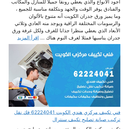
أجود الأنواع والذي يعطي رونقا جميلا للمنازل والمكاتب
والفنادق يوفر الوقت والجهد وبتكلفة مناسبة للجميع ،
وما يميز ورق جدران الكويت أنه متنوع بالألوان
والرسومات المختلفة الراقية ويوجد منه العادي وثلاثي
الأبعاد الذي يعطي منظرا جذابا للغرف ولكل غرفة ورق
جدران يناسبها فمثلا لغرف النوم هناك ...
اقرأ المزيد
فني تكييف مركزي هندي الكويت 62224041 فك نقل
تركيب صيانة تصليح تكييف سنترال