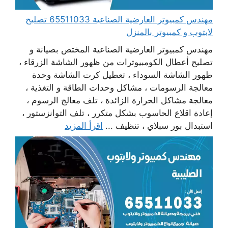
مهندس كمبيوتر العارضية الصناعية 65511033 تصليح
لابتوب و كمبيوتر بالمنزل
مهندس كمبيوتر العارضية الصناعية المختص بصيانة و
تصليح أعطال الكومبيوترات من ظهور الشاشة الزرقاء ،
ظهور الشاشة السوداء ، تعطيل كرت الشاشة وحدة
معالجة الرسومات ، مشاكل وحدات الطاقة و التغذية ،
معالجة مشاكل الحرارة الزائدة ، تلف معالج الرسوم ،
إعادة اقلاع الحاسوب بشكل متكرر ، تلف التوانزستور ،
استبدال بور سبلاي ، تنظيف ...
اقرأ المزيد