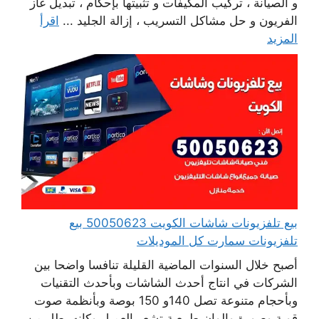
و الصيانة ، تركيب المكيفات و تثبيتها بإحكام ، تبديل غاز
الفريون و حل مشاكل التسريب ، إزالة الجليد ...
اقرأ
المزيد
بيع تلفزيونات شاشات الكويت 50050623 بيع
تلفزيونات سمارت كل الموديلات
أصبح خلال السنوات الماضية القليلة تنافسا واضحا بين
الشركات في انتاج أحدث الشاشات وبأحدث التقنيات
وبأحجام متنوعة تصل 140و 150 بوصة وبأنظمة صوت
قوية وصورة والوان طبيعية تشعر العميل وكانه يطل من