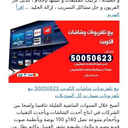
و الصيانة ، تركيب المكيفات و تثبيتها بإحكام ، تبديل غاز
الفريون و حل مشاكل التسريب ، إزالة الجليد ...
اقرأ
المزيد
بيع تلفزيونات شاشات الكويت 50050623 بيع
تلفزيونات سمارت كل الموديلات
أصبح خلال السنوات الماضية القليلة تنافسا واضحا بين
الشركات في انتاج أحدث الشاشات وبأحدث التقنيات
وبأحجام متنوعة تصل 140و 150 بوصة وبأنظمة صوت
قوية وصورة والوان طبيعية تشعر العميل وكانه يطل من