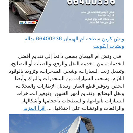
ونش كرين سطحة ام الهيمان 66400336 بدالة
ونشات الكويت
فني ونش ام الهيمان يسعى دائما إلى تقديم أفضل
الخدمات، من : خدمة النقل والرفع، والصيانة أو التصليح،
وتبديل زيت السيارات، وشحن المدخرات، وتزويد بالوقود
اللازم، وسحب السيارات من المنحدرات والبرك وأيضا
الحفر، وتوفير قطع الغيار، وتبديل الإطارات والعجلات،
ونقل البضائع، وتقديم أمهر الفنيين، وتوفير المدخرات
السيارات بأنواعها، والسطحات بأحجامها وأشكالها،
والرافعات والونشات على اختلافها، ...
اقرأ المزيد