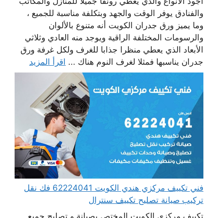
أجود الأنواع والذي يعطي رونقا جميلا للمنازل والمكاتب
والفنادق يوفر الوقت والجهد وبتكلفة مناسبة للجميع ،
وما يميز ورق جدران الكويت أنه متنوع بالألوان
والرسومات المختلفة الراقية ويوجد منه العادي وثلاثي
الأبعاد الذي يعطي منظرا جذابا للغرف ولكل غرفة ورق
جدران يناسبها فمثلا لغرف النوم هناك ...
اقرأ المزيد
فني تكييف مركزي هندي الكويت 62224041 فك نقل
تركيب صيانة تصليح تكييف سنترال
تكييف مركزي الكويت المختص بصيانة و تصليح جميع