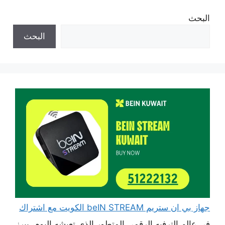
البحث
البحث
جهاز بي ان ستريم beIN STREAM الكويت مع اشتراك
في عالم الترفيه الرقمي المتطور الذي تعيشه اليوم، يبرز