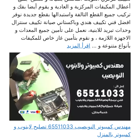
أعطال المكيفات المركزية و العادية و يقوم أيضا بفك و
تركيب جميع القطع التالفة واستبدالها بقطع جديدة نوفر
افضل فني تكييف هندي وباكستاني صيانة تكييف سنترال
وحدات تبريد للابنية، نعمل على تأمين جميع المعدات و
الاجهزة اللازمة ، و نقوم بتأمين غاز خاص للمكيفات
بأنواع متنوعة و ...
اقرأ المزيد
مهندس كمبيوتر النويصيب 65511033 تصليح لابتوب و
كمبيوتر بالمنزل