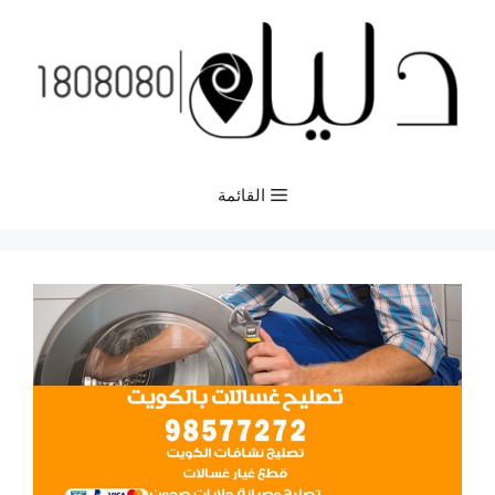
نتقل
لى
لمحتوى
القائمة