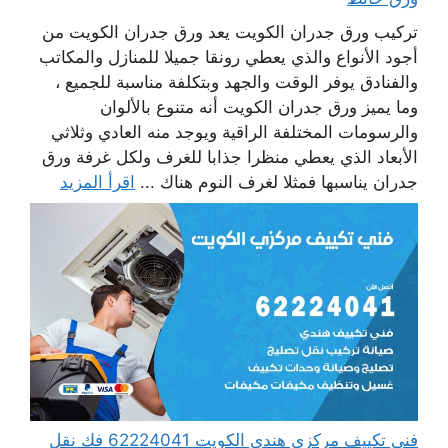
تركيب ورق جدران الكويت يعد ورق جدران الكويت من
أجود الأنواع والذي يعطي رونقا جميلا للمنازل والمكاتب
والفنادق يوفر الوقت والجهد وبتكلفة مناسبة للجميع ،
وما يميز ورق جدران الكويت أنه متنوع بالألوان
والرسومات المختلفة الراقية ويوجد منه العادي وثلاثي
الأبعاد الذي يعطي منظرا جذابا للغرف ولكل غرفة ورق
جدران يناسبها فمثلا لغرف النوم هناك ...
اقرأ المزيد
فني تكييف مركزي هندي الكويت 62224041 فك نقل