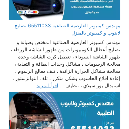
مهندس كمبيوتر العارضية الصناعية 65511033 تصليح
لابتوب و كمبيوتر بالمنزل
مهندس كمبيوتر العارضية الصناعية المختص بصيانة و
تصليح أعطال الكومبيوترات من ظهور الشاشة الزرقاء ،
ظهور الشاشة السوداء ، تعطيل كرت الشاشة وحدة
معالجة الرسومات ، مشاكل وحدات الطاقة و التغذية ،
معالجة مشاكل الحرارة الزائدة ، تلف معالج الرسوم ،
إعادة اقلاع الحاسوب بشكل متكرر ، تلف التوانزستور ،
استبدال بور سبلاي ، تنظيف ...
اقرأ المزيد