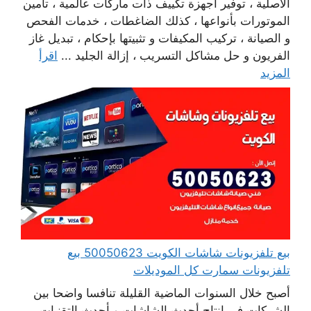
الأصلية ، توفير أجهزة تكييف ذات ماركات عالمية ، تأمين
الموتورات بأنواعها ، كذلك الضاغطات ، خدمات الفحص
و الصيانة ، تركيب المكيفات و تثبيتها بإحكام ، تبديل غاز
الفريون و حل مشاكل التسريب ، إزالة الجليد ...
اقرأ
المزيد
بيع تلفزيونات شاشات الكويت 50050623 بيع
تلفزيونات سمارت كل الموديلات
أصبح خلال السنوات الماضية القليلة تنافسا واضحا بين
الشركات في انتاج أحدث الشاشات وبأحدث التقنيات