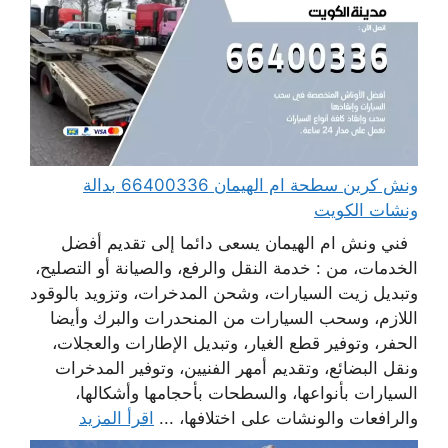
ونش كرين سطحة ام الهيمان 66400336 بدالة
ونشات الكويت
فني ونش ام الهيمان يسعى دائما إلى تقديم أفضل
الخدمات، من : خدمة النقل والرفع، والصيانة أو التصليح،
وتبديل زيت السيارات، وشحن المدخرات، وتزويد بالوقود
اللازم، وسحب السيارات من المنحدرات والبرك وأيضا
الحفر، وتوفير قطع الغيار، وتبديل الإطارات والعجلات،
ونقل البضائع، وتقديم أمهر الفنيين، وتوفير المدخرات
السيارات بأنواعها، والسطحات بأحجامها وأشكالها،
والرافعات والونشات على اختلافها، ...
اقرأ المزيد