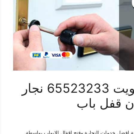
فتح اقفال هندي الكويت 65523233 نجار
ان قفل باب
ل هندي الكويت، فتح بيبان،خدمة 24 ساعة افضل خدمات النجارة وفتح اقفال الابواب بواسطة