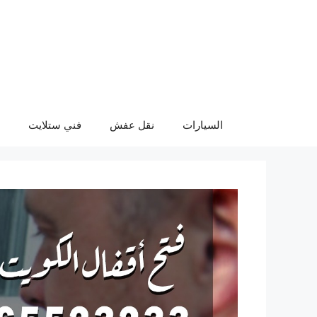
نتقل
لى
لمحتوى
السيارات
نقل عفش
فني ستلايت