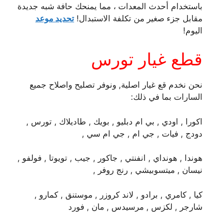
باستخدام أحدث المعدات ، مما يمنحك حافة شبه جديدة
مقابل جزء صغير من تكلفة الاستبدال!
تحديد موعد
اليوم!
قطع غيار تورس
نحن نخدم قع غيار اصلية, ونوفر تصليح واصلاح جميع
السارات بما في ذلك:
اكورا , اودي , بي ام دبليو , بويك , طاديلاك , تورس ,
دودج , فيات , جي ام , جي ام سي ,
هوندا , هونداي , انفنتي , جاكور , جيب , تويوتا , فولفو ,
نيسان , ميتسوبيشي , رنج روفر ,
كيا , كامري , برادو , لاند كروزر , موستنق , كمارو ,
شارجر , لكزس , مرسيدس , مان , فورد