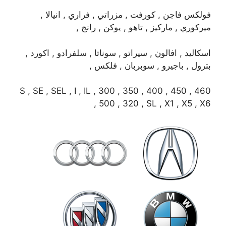
فولكس فاجن , كورفت , مزراتي , فراري , انيالا ,
ميركوري , ماركيز , تاهو , يوكن , رانج ,
اسكاليد , افالون , سيراتو , سوناتا , سلفرادو , اكورد ,
بترول , باجيرو , سوبربان , فلكس ,
S , SE , SEL , I , IL , 300 , 350 , 400 , 450 , 460
, 500 , 320 , SL , X1 , X5 , X6