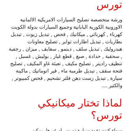
تورس
ورشة متخصصة تصليح السيارات الامريكية الالمانية
الاوروبية الكورية البابانية وجميع السيارات بدولة الكويت
كهرباء , كهربائي , ميكانيك , فحص , تبديل زيوت , تبديل
بطاريات , تبديل اطارات تواير , تصليح معاونات
هيدروليك , تبديل سلف , دينمو , سفايف , ميزان , رجفية
, سحقية , حدادة , صبغ , قطع غيار , بوليش , غسيل ,
تنظيف راديتر , تصليح مكيف , تعبئة غاو المكيف , تصليح
فتحة سقف , تبديل طرمبة ماء , قير اتوماتيك , ماكينة
سيارة , تبديل زست دهن فلتر تشحيم , فحص كمبيوتر ,
والكثير ….
لماذا تختار ميكانيكي
تورس؟
سواء كنت تقود سيارة تورس او غيرها، يمكن