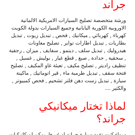
جراند
ورشة متخصصة تصليح السيارات الامريكية الالمانية
الاوروبية الكورية البابانية وجميع السيارات بدولة الكويت
كهرباء , كهربائي , ميكانيك , فحص , تبديل زيوت , تبديل
بطاريات , تبديل اطارات تواير , تصليح معاونات
هيدروليك , تبديل سلف , دينمو , سفايف , ميزان , رجفية
, سحقية , حدادة , صبغ , قطع غيار , بوليش , غسيل ,
تنظيف راديتر , تصليح مكيف , تعبئة غاو المكيف , تصليح
فتحة سقف , تبديل طرمبة ماء , قير اتوماتيك , ماكينة
سيارة , تبديل زست دهن فلتر تشحيم , فحص كمبيوتر ,
والكثير ….
لماذا تختار ميكانيكي
جراند؟
سواء كنت تقود سيارة جراند او غيرها، يمكن لميكانيكيات