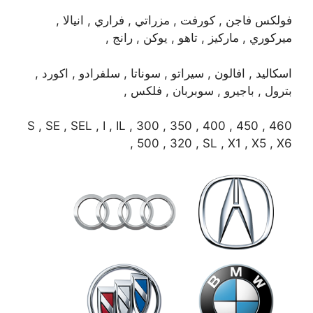
فولكس فاجن , كورفت , مزراتي , فراري , انيالا ,
ميركوري , ماركيز , تاهو , يوكن , رانج ,
اسكاليد , افالون , سيراتو , سوناتا , سلفرادو , اكورد ,
بترول , باجيرو , سوبربان , فلكس ,
S , SE , SEL , I , IL , 300 , 350 , 400 , 450 , 460
, 500 , 320 , SL , X1 , X5 , X6