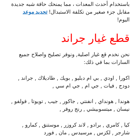
باستخدام أحدث المعدات ، مما يمنحك حافة شبه جديدة
مقابل جزء صغير من تكلفة الاستبدال!
تحديد موعد
اليوم!
قطع غيار جراند
نحن نخدم قع غيار اصلية, ونوفر تصليح واصلاح جميع
السارات بما في ذلك:
اكورا , اودي , بي ام دبليو , بويك , طاديلاك , جراند ,
دودج , فيات , جي ام , جي ام سي ,
هوندا , هونداي , انفنتي , جاكور , جيب , تويوتا , فولفو ,
نيسان , ميتسوبيشي , رنج روفر ,
كيا , كامري , برادو , لاند كروزر , موستنق , كمارو ,
شارجر , لكزس , مرسيدس , مان , فورد