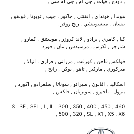
, دودج , فيات , جي ام , جي ام سي ,
هوندا , هونداي , انفنتي , جاكور , جيب , تويوتا , فولفو ,
نيسان , ميتسوبيشي , رنج روفر ,
كيا , كامري , برادو , لاند كروزر , موستنق , كمارو ,
شارجر , لكزس , مرسيدس , مان , فورد
فولكس فاجن , كورفت , مزراتي , فراري , انيالا ,
ميركوري , ماركيز , تاهو , يوكن , رانج ,
اسكاليد , افالون , سيراتو , سوناتا , سلفرادو , اكورد ,
بترول , باجيرو , سوبربان , فلكس ,
S , SE , SEL , I , IL , 300 , 350 , 400 , 450 , 460
, 500 , 320 , SL , X1 , X5 , X6