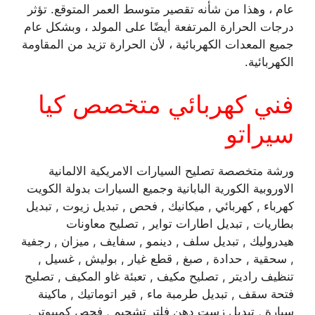
عام ، وهذا من شأنه تقصير متوسط ​​العمر المتوقع. تؤثر
درجات الحرارة المرتفعة أيضًا على المولد ، وبشكل عام
جميع المعدات الكهربائية ، لأن الحرارة تزيد من المقاومة
الكهربائية.
فني كهربائي متخصص كيا
سيراتو
ورشة متخصصة تصليح السيارات الامريكية الالمانية
الاوروبية الكورية البابانية وجميع السيارات بدولة الكويت
كهرباء , كهربائي , ميكانيك , فحص , تبديل زيوت , تبديل
بطاريات , تبديل اطارات تواير , تصليح معاونات
هيدروليك , تبديل سلف , دينمو , سفايف , ميزان , رجفية
, سحقية , حدادة , صبغ , قطع غيار , بوليش , غسيل ,
تنظيف راديتر , تصليح مكيف , تعبئة غاو المكيف , تصليح
فتحة سقف , تبديل طرمبة ماء , قير اتوماتيك , ماكينة
سيارة , تبديل زست دهن فلتر تشحيم , فحص كمبيوتر ,