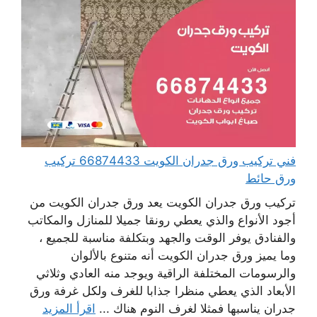
فني تركيب ورق جدران الكويت 66874433 تركيب
ورق حائط
تركيب ورق جدران الكويت يعد ورق جدران الكويت من
أجود الأنواع والذي يعطي رونقا جميلا للمنازل والمكاتب
والفنادق يوفر الوقت والجهد وبتكلفة مناسبة للجميع ،
وما يميز ورق جدران الكويت أنه متنوع بالألوان
والرسومات المختلفة الراقية ويوجد منه العادي وثلاثي
الأبعاد الذي يعطي منظرا جذابا للغرف ولكل غرفة ورق
جدران يناسبها فمثلا لغرف النوم هناك ...
اقرأ المزيد