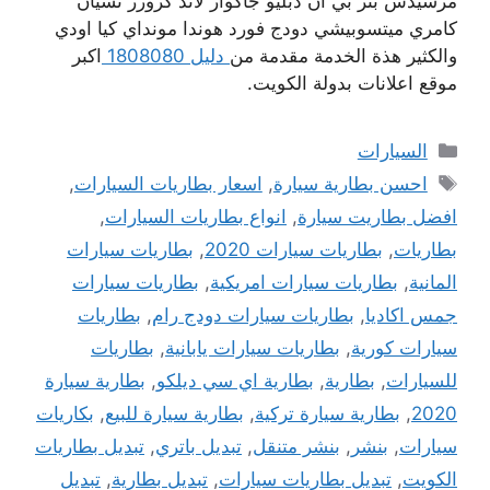
مرسيدس بنز بي ان دبليو جاكوار لاند كروزر نسيان
كامري ميتسوبيشي دودج فورد هوندا مونداي كيا اودي
والكثير هذة الخدمة مقدمة من
دليل 1808080
اكبر
موقع اعلانات بدولة الكويت.
التصنيفات
السيارات
الوسوم
احسن بطارية سيارة
,
اسعار بطاريات السيارات
,
افضل بطاريت سيارة
,
انواع بطاريات السيارات
,
بطاريات
,
بطاريات سيارات 2020
,
بطاريات سيارات
المانية
,
بطاريات سيارات امريكية
,
بطاريات سيارات
جمس اكاديا
,
بطاريات سيارات دودج رام
,
بطاريات
سيارات كورية
,
بطاريات سيارات يابانية
,
بطاريات
للسيارات
,
بطارية
,
بطارية اي سي ديلكو
,
بطارية سيارة
2020
,
بطارية سيارة تركية
,
بطارية سيارة للبيع
,
بكاريات
سيارات
,
بنشر
,
بنشر متنقل
,
تبديل باتري
,
تبديل بطاريات
الكويت
,
تبديل بطاريات سيارات
,
تبديل بطارية
,
تبديل