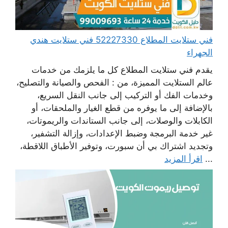
فني ستلايت المطلاع 52227330 فني ستلايت هندي
الجهراء
يقدم فني ستلايت المطلاع كل ما يلزمك من خدمات
عالم الستلايت المميزة، من : الفحص والصيانة والتصليح،
وخدمات الفك أو التركيب إلى جانب النقل السريع،
بالإضافة إلى ما يوفره من قطع الغيار والملحقات، أو
الكابلات والوصلات، إلى جانب الستاندات والريموتات،
غير خدمة البرمجة وضبط الإعدادات، وإزالة التشفير،
وتجديد اشتراك بي أن سبورت، وتوفير الأطباق اللاقطة،
...
اقرأ المزيد