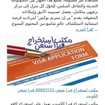
مشاهدة غير مسبوقة، يجمع هذا الجهاز بين التكنولوجيا
الحديثة والتفاعل السلس، ليُحوّل كل منزل إلى مركز
ترفيهي متكامل، بفضل تصميمه الأنيق وإمكاناته
المتفوقة، يقدم “بي إن ستريم بوكس” لمرتاديه فرصة
استثنائية لاستكشاف عالمٍ شاسع من المحتوى المتنوع،
...
اقرأ المزيد
مكتب استخراج فيزا شنغن 98951133 فيزا شنغن
الكويت
مكتب استخراج فيزا الكويت، يعمل على استخراج كافة