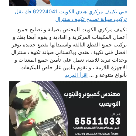
فني تكييف مركزي هندي الكويت 62224041 فك نقل
تركيب صيانة تصليح تكييف سنترال
تكييف مركزي الكويت المختص بصيانة و تصليح جميع
أعطال المكيفات المركزية و العادية و يقوم أيضا بفك و
تركيب جميع القطع التالفة واستبدالها بقطع جديدة نوفر
افضل فني تكييف هندي وباكستاني صيانة تكييف سنترال
وحدات تبريد للابنية، نعمل على تأمين جميع المعدات و
الاجهزة اللازمة ، و نقوم بتأمين غاز خاص للمكيفات
بأنواع متنوعة و ...
اقرأ المزيد