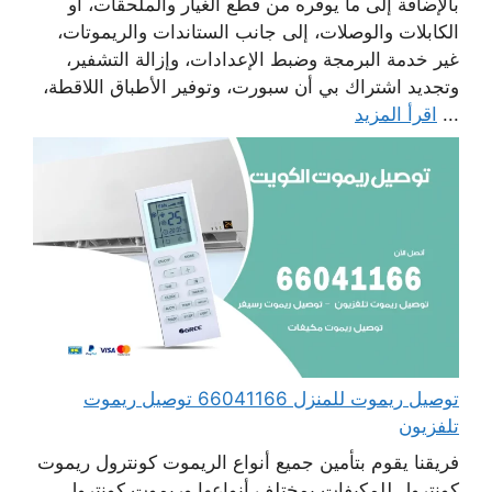
بالإضافة إلى ما يوفره من قطع الغيار والملحقات، أو
الكابلات والوصلات، إلى جانب الستاندات والريموتات،
غير خدمة البرمجة وضبط الإعدادات، وإزالة التشفير،
وتجديد اشتراك بي أن سبورت، وتوفير الأطباق اللاقطة،
...
اقرأ المزيد
توصيل ريموت للمنزل 66041166 توصيل ريموت
تلفزيون
فريقنا يقوم بتأمين جميع أنواع الريموت كونترول ريموت
كونترول للمكيفات بمختلف أنواعها وريموت كونترول