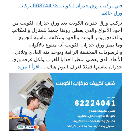
فني تركيب ورق جدران الكويت 66874433 تركيب
ورق حائط
تركيب ورق جدران الكويت يعد ورق جدران الكويت من
أجود الأنواع والذي يعطي رونقا جميلا للمنازل والمكاتب
والفنادق يوفر الوقت والجهد وبتكلفة مناسبة للجميع ،
وما يميز ورق جدران الكويت أنه متنوع بالألوان
والرسومات المختلفة الراقية ويوجد منه العادي وثلاثي
الأبعاد الذي يعطي منظرا جذابا للغرف ولكل غرفة ورق
جدران يناسبها فمثلا لغرف النوم هناك ...
اقرأ المزيد