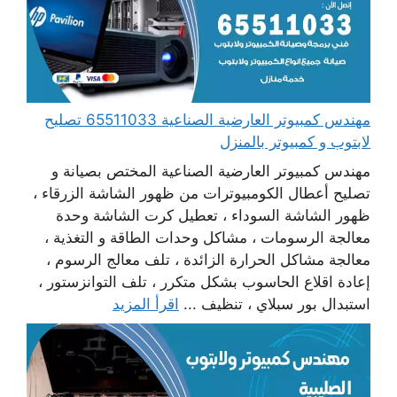
مهندس كمبيوتر العارضية الصناعية 65511033 تصليح
لابتوب و كمبيوتر بالمنزل
مهندس كمبيوتر العارضية الصناعية المختص بصيانة و
تصليح أعطال الكومبيوترات من ظهور الشاشة الزرقاء ،
ظهور الشاشة السوداء ، تعطيل كرت الشاشة وحدة
معالجة الرسومات ، مشاكل وحدات الطاقة و التغذية ،
معالجة مشاكل الحرارة الزائدة ، تلف معالج الرسوم ،
إعادة اقلاع الحاسوب بشكل متكرر ، تلف التوانزستور ،
استبدال بور سبلاي ، تنظيف ...
اقرأ المزيد