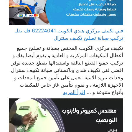
فني تكييف مركزي هندي الكويت 62224041 فك نقل
تركيب صيانة تصليح تكييف سنترال
تكييف مركزي الكويت المختص بصيانة و تصليح جميع
أعطال المكيفات المركزية و العادية و يقوم أيضا بفك و
تركيب جميع القطع التالفة واستبدالها بقطع جديدة نوفر
افضل فني تكييف هندي وباكستاني صيانة تكييف سنترال
وحدات تبريد للابنية، نعمل على تأمين جميع المعدات و
الاجهزة اللازمة ، و نقوم بتأمين غاز خاص للمكيفات
بأنواع متنوعة و ...
اقرأ المزيد