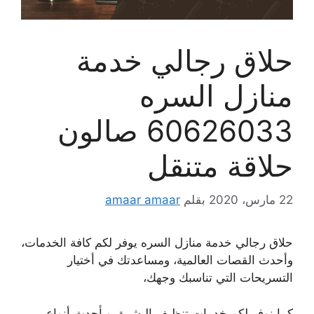
حلاق رجالي خدمة
منازل السره
60626033 صالون
حلاقة متنقل
22 مارس، 2020
بقلم
amaar amaar
حلاق رجالي خدمة منازل السره يوفر لكم كافة الخدمات،
وأحدث القصات العالمية، ومساعدتك في أختيار
التسريحات التي تناسبك وجهك،
كما نوفر لكم خدمات تنظيف البشرة، وبأحدث أنواع