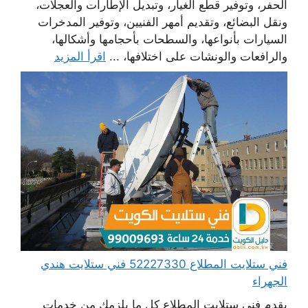
الحفر، وتوفير قطع الغيار، وتبديل الإطارات والعجلات،
ونقل البضائع، وتقديم أمهر الفنيين، وتوفير المدخرات
السيارات بأنواعها، والسطحات بأحجامها وأشكالها،
والرافعات والونشات على اختلافها، ...
اقرأ المزيد
فني ستلايت المطلاع 52227330 فني ستلايت هندي
الجهراء
يقدم فني ستلايت المطلاع كل ما يلزمك من خدمات