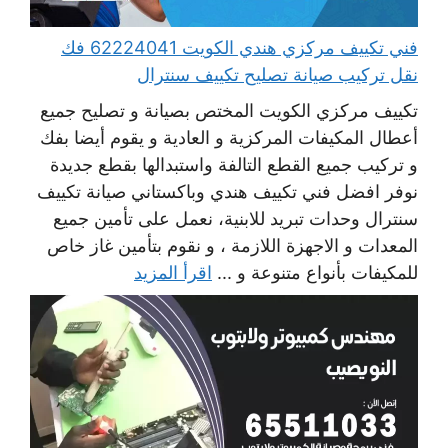
فني تكييف مركزي هندي الكويت 62224041 فك
نقل تركيب صيانة تصليح تكييف سنترال
تكييف مركزي الكويت المختص بصيانة و تصليح جميع
أعطال المكيفات المركزية و العادية و يقوم أيضا بفك
و تركيب جميع القطع التالفة واستبدالها بقطع جديدة
نوفر افضل فني تكييف هندي وباكستاني صيانة تكييف
سنترال وحدات تبريد للابنية، نعمل على تأمين جميع
المعدات و الاجهزة اللازمة ، و نقوم بتأمين غاز خاص
للمكيفات بأنواع متنوعة و ...
اقرأ المزيد