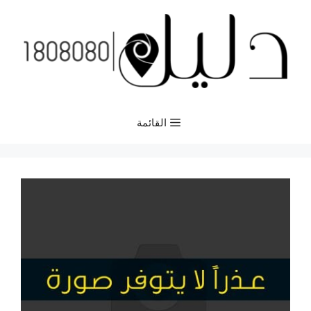
نتقل
لى
لمحتوى
القائمة