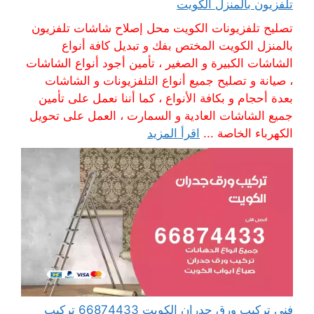
تلفزيون بالمنزل الكويت
تصليح تلفزيونات الكويت محل إصلاح شاشات تلفزيون
بالمنزل الكويت المختص بفك و تبديل كافة أنواع
الشاشات الكبيرة و الصغير ، تأمين أجود أنواع الشاشات
، صيانة و تصليح جميع أنواع التلفزيونات و الشاشات
بعدة أحجام و بكافة الأنواع ، كما أننا نعمل على تأمين
جميع الشاشات العادية و السمارت ، العمل على تحويل
الكهرباء الخاصة ...
اقرأ المزيد
فني تركيب ورق جدران الكويت 66874433 تركيب