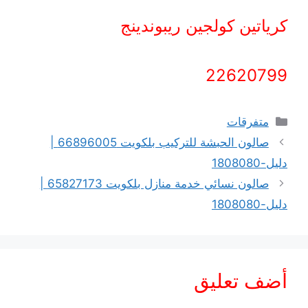
كرياتين كولجين ريبوندينج
22620799
التصنيفات
متفرقات
صالون الحبشة للتركيب بلكويت 66896005 |
دليل-1808080
صالون نسائي خدمة منازل بلكويت 65827173 |
دليل-1808080
أضف تعليق