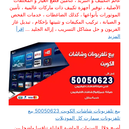
عالم التكييف و التبريد ، كتأمين قطع الغيار و المحلقات
الأصلية ، توفير أجهزة تكييف ذات ماركات عالمية ، تأمين
الموتورات بأنواعها ، كذلك الضاغطات ، خدمات الفحص
و الصيانة ، تركيب المكيفات و تثبيتها بإحكام ، تبديل غاز
الفريون و حل مشاكل التسريب ، إزالة الجليد ...
اقرأ
المزيد
بيع تلفزيونات شاشات الكويت 50050623 بيع
تلفزيونات سمارت كل الموديلات
أصبح خلال السنوات الماضية القليلة تنافسا واضحا بين