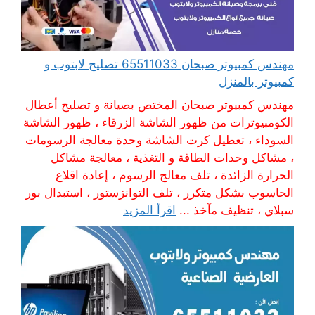
مهندس كمبيوتر صبحان 65511033 تصليح لابتوب و
كمبيوتر بالمنزل
مهندس كمبيوتر صبحان المختص بصيانة و تصليح أعطال
الكومبيوترات من ظهور الشاشة الزرقاء ، ظهور الشاشة
السوداء ، تعطيل كرت الشاشة وحدة معالجة الرسومات
، مشاكل وحدات الطاقة و التغذية ، معالجة مشاكل
الحرارة الزائدة ، تلف معالج الرسوم ، إعادة اقلاع
الحاسوب بشكل متكرر ، تلف التوانزستور ، استبدال بور
سبلاي ، تنظيف مآخذ ...
اقرأ المزيد