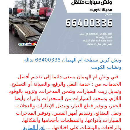
ونش كرين سطحة ام الهيمان 66400336 بدالة
ونشات الكويت
فني ونش ام الهيمان يسعى دائما إلى تقديم أفضل
الخدمات، من : خدمة النقل والرفع، والصيانة أو التصليح،
وتبديل زيت السيارات، وشحن المدخرات، وتزويد بالوقود
اللازم، وسحب السيارات من المنحدرات والبرك وأيضا
الحفر، وتوفير قطع الغيار، وتبديل الإطارات والعجلات،
ونقل البضائع، وتقديم أمهر الفنيين، وتوفير المدخرات
السيارات بأنواعها، والسطحات بأحجامها وأشكالها،
والرافعات والونشات على اختلافها، ...
اقرأ المزيد