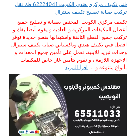
فني تكييف مركزي هندي الكويت 62224041 فك نقل
تركيب صيانة تصليح تكييف سنترال
تكييف مركزي الكويت المختص بصيانة و تصليح جميع
أعطال المكيفات المركزية و العادية و يقوم أيضا بفك و
تركيب جميع القطع التالفة واستبدالها بقطع جديدة نوفر
افضل فني تكييف هندي وباكستاني صيانة تكييف سنترال
وحدات تبريد للابنية، نعمل على تأمين جميع المعدات و
الاجهزة اللازمة ، و نقوم بتأمين غاز خاص للمكيفات
بأنواع متنوعة و ...
اقرأ المزيد