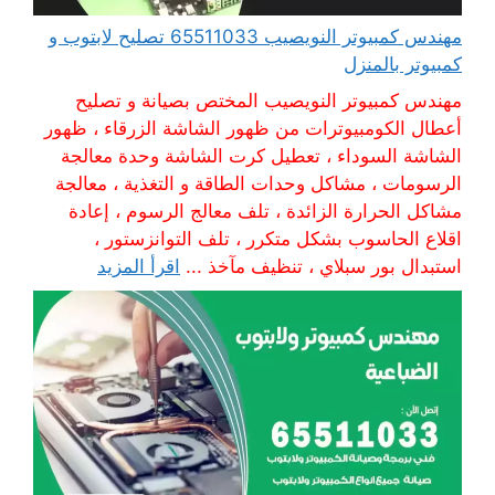
مهندس كمبيوتر النويصيب 65511033 تصليح لابتوب و
كمبيوتر بالمنزل
مهندس كمبيوتر النويصيب المختص بصيانة و تصليح
أعطال الكومبيوترات من ظهور الشاشة الزرقاء ، ظهور
الشاشة السوداء ، تعطيل كرت الشاشة وحدة معالجة
الرسومات ، مشاكل وحدات الطاقة و التغذية ، معالجة
مشاكل الحرارة الزائدة ، تلف معالج الرسوم ، إعادة
اقلاع الحاسوب بشكل متكرر ، تلف التوانزستور ،
استبدال بور سبلاي ، تنظيف مآخذ ...
اقرأ المزيد