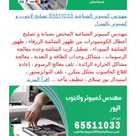
مهندس كمبيوتر الضباعية 65511033 تصليح لابتوب و
كمبيوتر بالمنزل
مهندس كمبيوتر الضباعية المختص بصيانة و تصليح
أعطال الكومبيوترات من ظهور الشاشة الزرقاء ، ظهور
الشاشة السوداء ، تعطيل كرت الشاشة وحدة معالجة
الرسومات ، مشاكل وحدات الطاقة و التغذية ، معالجة
مشاكل الحرارة الزائدة ، تلف معالج الرسوم ، إعادة
اقلاع الحاسوب بشكل متكرر ، تلف التوانزستور ،
استبدال بور سبلاي ، تنظيف مآخذ ...
اقرأ المزيد