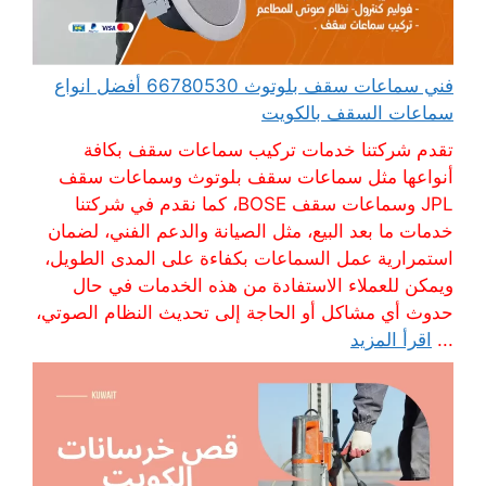
فني سماعات سقف بلوتوث 66780530 أفضل انواع
سماعات السقف بالكويت
تقدم شركتنا خدمات تركيب سماعات سقف بكافة
أنواعها مثل سماعات سقف بلوتوث وسماعات سقف
JPL وسماعات سقف BOSE، كما نقدم في شركتنا
خدمات ما بعد البيع، مثل الصيانة والدعم الفني، لضمان
استمرارية عمل السماعات بكفاءة على المدى الطويل،
ويمكن للعملاء الاستفادة من هذه الخدمات في حال
حدوث أي مشاكل أو الحاجة إلى تحديث النظام الصوتي،
...
اقرأ المزيد