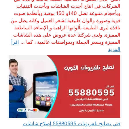
الشركات في انتاج أحدث الشاشات وبأحدث التقنيات
وبأحجام متنوعة تصل 140و 150 بوصة وبأنظمة صوت
قوية وصورة والوان طبيعية تشعر العميل وكانه يطل من
نافذة ليرى الطبيعة بألوانها الزاهية و الإضاءة الساطعة
المميزة. ولدى شركتنا عدة عروض على هذه الشاشات
المميزة وبسعر الجملة وبمواصفات عالمية ، كما ...
اقرأ
المزيد
فني تصليح تلفزيونات 55880595 إصلاح شاشات