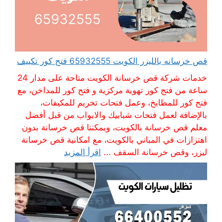
قص خرسانه بالليزر الكويت 65932555 فتح كور تكييف
خدمات شركة قص خرسانة الكويت متاحة على مدار 24
ساعة من فتح كور تهوية مركزية و فتح كور للمداخن، مع
فتح كور للمطابخ، وعمل فتحات تخريم للمكيفات،
بالإضافة لعمل فتحات شبابيك والابواب من قبل أفضل
معلم قص خرسانة بالكويت، ويمكننا قص خرسانة بدون
اهتزازات في المباني بالكويت، مع امكانية قص خرسانة
ليزر، وقص خرسانة السقف ...
اقرأ المزيد