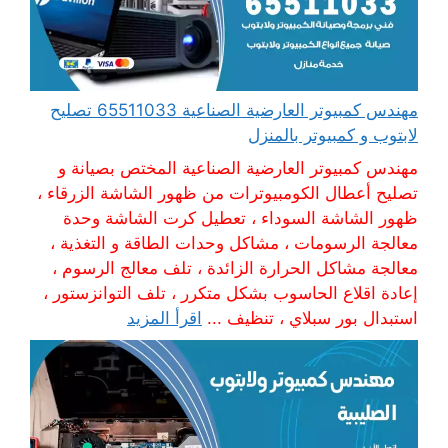
مهندس كمبيوتر العارضية الصناعية 65511033 تصليح
لابتوب و كمبيوتر بالمنزل
مهندس كمبيوتر العارضية الصناعية المختص بصيانة و
تصليح أعطال الكومبيوترات من ظهور الشاشة الزرقاء ،
ظهور الشاشة السوداء ، تعطيل كرت الشاشة وحدة
معالجة الرسومات ، مشاكل وحدات الطاقة و التغذية ،
معالجة مشاكل الحرارة الزائدة ، تلف معالج الرسوم ،
إعادة اقلاع الحاسوب بشكل متكرر ، تلف التوانزستور ،
استبدال بور سبلاي ، تنظيف ...
اقرأ المزيد