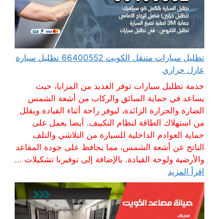
تظليل سيارات متنقل الكويت 66400552 تظليل سيارة
عازل حراري
خدمة تظليل سيارات توفر العديد من المزايا، حيث
يساعد في حماية السائق والركاب من أشعة الشمس
الضارة والحرارة الزائدة، ليوفر راحة أثناء القيادة ويقلل
من استهلاك الطاقة لنظام التكييف. أيضا يعمل على
حماية العوادم الداخلية للسيارة من التلاشي والتلف
الناتج عن أشعة الشمس، مما يحافظ على جودة المقاعد
والأرضية ولوحة القيادة. بالإضافة إلى توفيرنا تشكيلات ...
اقرأ المزيد