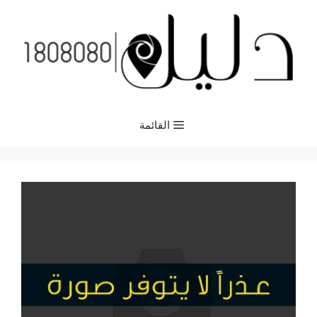
نتقل
لى
لمحتوى
القائمة