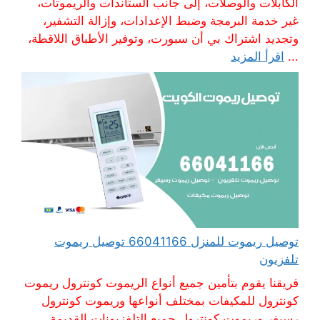
الكابلات والوصلات، إلى جانب الستاندات والريموتات،
غير خدمة البرمجة وضبط الإعدادات، وإزالة التشفير،
وتجديد اشتراك بي أن سبورت، وتوفير الأطباق اللاقطة،
...
اقرأ المزيد
توصيل ريموت للمنزل 66041166 توصيل ريموت
تلفزيون
فريقنا يقوم بتأمين جميع أنواع الريموت كونترول ريموت
كونترول للمكيفات بمختلف أنواعها وريموت كونترول
رسيفر وريموت كونترول جميع التلفزيونات القديمة