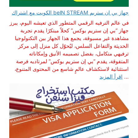
جهاز بي ان ستريم beIN STREAM الكويت مع اشتراك
في عالم الترفيه الرقمي المتطور الذي تعيشه اليوم، يبرز
جهاز “بي إن ستريم بوكس” كحلاً مبتكرًا يقدم تجربة
مشاهدة غير مسبوقة، يجمع هذا الجهاز بين التكنولوجيا
الحديثة والتفاعل السلس، ليُحوّل كل منزل إلى مركز
ترفيهي متكامل، بفضل تصميمه الأنيق وإمكاناته
المتفوقة، يقدم “بي إن ستريم بوكس” لمرتاديه فرصة
استثنائية لاستكشاف عالمٍ شاسع من المحتوى المتنوع،
...
اقرأ المزيد