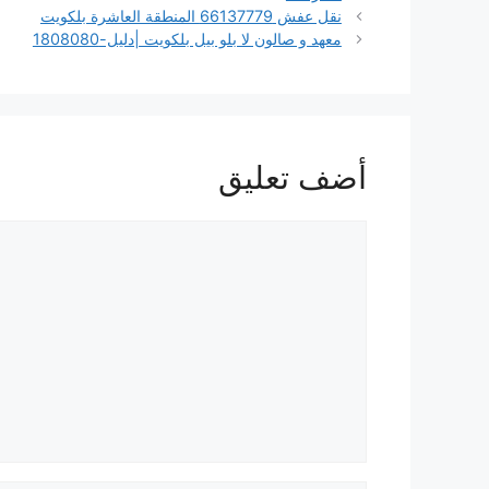
نقل عفش 66137779 المنطقة العاشرة بلكويت
معهد و صالون لا بلو بيل بلكويت |دليل-1808080
أضف تعليق
تعليق