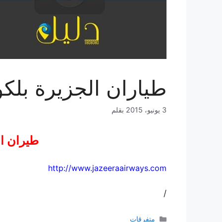
طياران الجزيرة بلك
3 يونيو، 2015
بقلم
طيران ا
http://www.jazeeraairways.com
/
التصنيفات
متفرقات