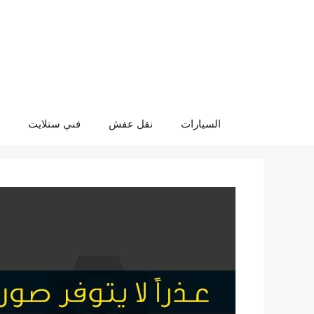
نتقل
لى
لمحتوى
السيارات
نقل عفش
فني ستلايت