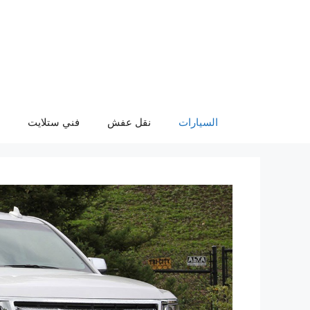
نتقل
لى
لمحتوى
السيارات
نقل عفش
فني ستلايت