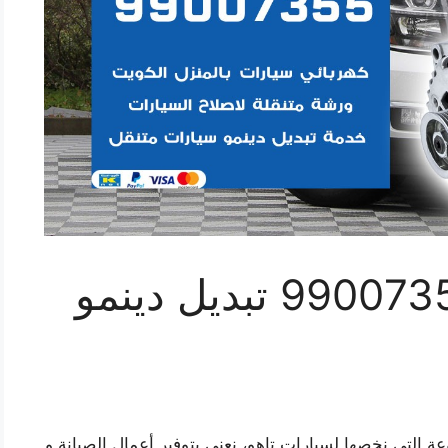
دينمو سيارة تاهو 99007355 تبديل دينمو
عة التي نخصها لسيارات تاهو، نعنى بتوفير أعمال الصيانة و