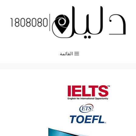
نتقل
لى
لمحتوى
القائمة