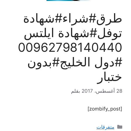
طرق#شراء#شهادة
توفل#شهادة ايلتس
00962798140440
#دول الخليج#بدون
ختبار
28 أغسطس، 2017
بقلم
[zombify_post]
التصنيفات
متفرقات