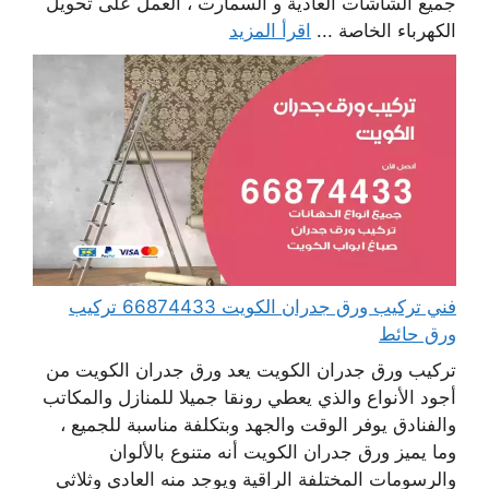
جميع الشاشات العادية و السمارت ، العمل على تحويل
الكهرباء الخاصة ...
اقرأ المزيد
فني تركيب ورق جدران الكويت 66874433 تركيب
ورق حائط
تركيب ورق جدران الكويت يعد ورق جدران الكويت من
أجود الأنواع والذي يعطي رونقا جميلا للمنازل والمكاتب
والفنادق يوفر الوقت والجهد وبتكلفة مناسبة للجميع ،
وما يميز ورق جدران الكويت أنه متنوع بالألوان
والرسومات المختلفة الراقية ويوجد منه العادي وثلاثي