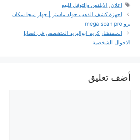
الوسوم
اعلان
,
الايلتس والتوفل للبيع
اجهزة كشف الذهب جولد ماستر | جهاز ميجا سكان
برو mega scan pro
المستشار كريم ابواليزيد المتخصص في قضايا
الاحوال الشخصية
أضف تعليق
تعليق