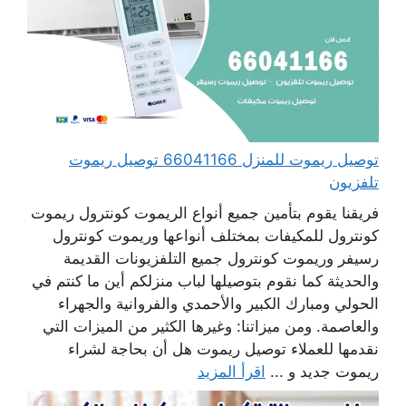
توصيل ريموت للمنزل 66041166 توصيل ريموت
تلفزيون
فريقنا يقوم بتأمين جميع أنواع الريموت كونترول ريموت
كونترول للمكيفات بمختلف أنواعها وريموت كونترول
رسيفر وريموت كونترول جميع التلفزيونات القديمة
والحديثة كما نقوم بتوصيلها لباب منزلكم أين ما كنتم في
الحولي ومبارك الكبير والأحمدي والفروانية والجهراء
والعاصمة. ومن ميزاتنا: وغيرها الكثير من الميزات التي
نقدمها للعملاء توصيل ريموت هل أن بحاجة لشراء
ريموت جديد و ...
اقرأ المزيد