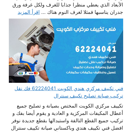
الأبعاد الذي يعطي منظرا جذابا للغرف ولكل غرفة ورق
جدران يناسبها فمثلا لغرف النوم هناك ...
اقرأ المزيد
فني تكييف مركزي هندي الكويت 62224041 فك نقل
تركيب صيانة تصليح تكييف سنترال
تكييف مركزي الكويت المختص بصيانة و تصليح جميع
أعطال المكيفات المركزية و العادية و يقوم أيضا بفك و
تركيب جميع القطع التالفة واستبدالها بقطع جديدة نوفر
افضل فني تكييف هندي وباكستاني صيانة تكييف سنترال