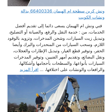
ونش كرين سطحة ام الهيمان 66400336 بدالة
ونشات الكويت
فني ونش ام الهيمان يسعى دائما إلى تقديم أفضل
الخدمات، من : خدمة النقل والرفع، والصيانة أو التصليح،
وتبديل زيت السيارات، وشحن المدخرات، وتزويد بالوقود
اللازم، وسحب السيارات من المنحدرات والبرك وأيضا
الحفر، وتوفير قطع الغيار، وتبديل الإطارات والعجلات،
ونقل البضائع، وتقديم أمهر الفنيين، وتوفير المدخرات
السيارات بأنواعها، والسطحات بأحجامها وأشكالها،
والرافعات والونشات على اختلافها، ...
اقرأ المزيد