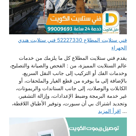
فني ستلايت المطلاع 52227330 فني ستلايت هندي
الجهراء
يقدم فني ستلايت المطلاع كل ما يلزمك من خدمات
عالم الستلايت المميزة، من : الفحص والصيانة والتصليح،
وخدمات الفك أو التركيب إلى جانب النقل السريع،
بالإضافة إلى ما يوفره من قطع الغيار والملحقات، أو
الكابلات والوصلات، إلى جانب الستاندات والريموتات،
غير خدمة البرمجة وضبط الإعدادات، وإزالة التشفير،
وتجديد اشتراك بي أن سبورت، وتوفير الأطباق اللاقطة،
...
اقرأ المزيد