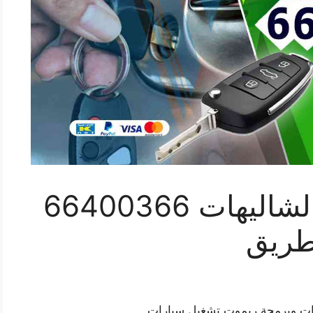
فتح ابواب سيارات الشاليهات 66400366
طريق
رات وبرمجة ريموت تشغيل سيارات