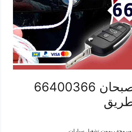
فتح ابواب سيارات صبحان 66400366
طريق
 وبرمجة ريموت تشغيل سيارات