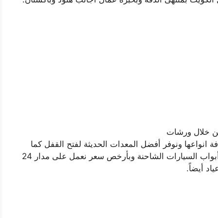
من خلال ورشات
فة انواعها ونوفر أفضل المعدات الحديثة لفتح القفل كما
نقدم خدمة صب المفاتيح ونسخ مفاتيح للأقفال وأبواب السيارات الشاحنة وبأرخص سعر نعمل على مدار 24
د أيضاً.