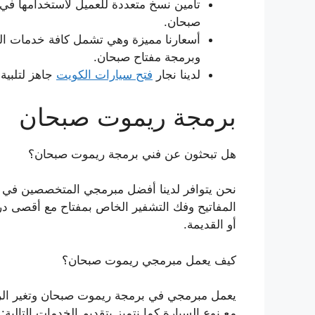
تأمين نسخ متعددة للعميل لاستخدامها في
صبحان.
أسعارنا مميزة وهي تشمل كافة خدمات الص
وبرمجة مفتاح صبحان.
لدينا نجار
فتح سيارات الكويت
جاهز لتلبية
برمجة ريموت صبحان
هل تبحثون عن فني برمجة ريموت صبحان؟
نحن يتوافر لدينا أفضل مبرمجي المتخصصين في
المفاتيح وفك التشفير الخاص بمفتاح مع أقصى درجا
أو القديمة.
كيف يعمل مبرمجي ريموت صبحان؟
يعمل مبرمجي في برمجة ريموت صبحان وتغير الر
مع نوع السيارة كما نتميز بتقديم الخدمات التالية: