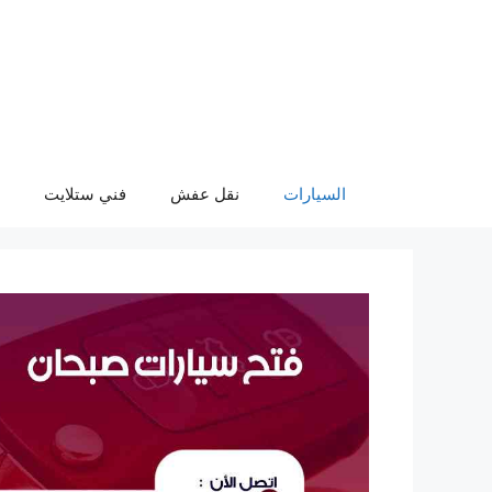
نتقل
لى
لمحتوى
السيارات
نقل عفش
فني ستلايت