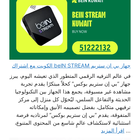
جهاز بي ان ستريم beIN STREAM الكويت مع اشتراك
في عالم الترفيه الرقمي المتطور الذي تعيشه اليوم، يبرز
جهاز “بي إن ستريم بوكس” كحلاً مبتكرًا يقدم تجربة
مشاهدة غير مسبوقة، يجمع هذا الجهاز بين التكنولوجيا
الحديثة والتفاعل السلس، ليُحوّل كل منزل إلى مركز
ترفيهي متكامل، بفضل تصميمه الأنيق وإمكاناته
المتفوقة، يقدم “بي إن ستريم بوكس” لمرتاديه فرصة
استثنائية لاستكشاف عالمٍ شاسع من المحتوى المتنوع،
...
اقرأ المزيد