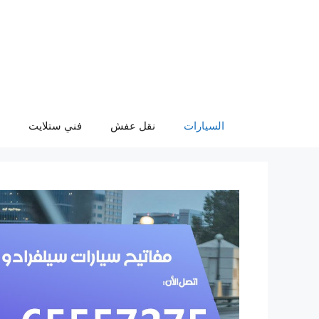
نتقل
لى
لمحتوى
السيارات
نقل عفش
فني ستلايت