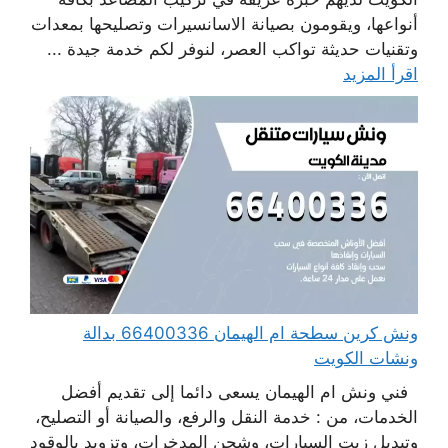
أنواعها، ويقومون بصيانة الاسانسيرات وتصليحها بمعدات
وتقنيات حديثة تواكب العصر، لنوفر لكم خدمة جيدة ...
اقرأ المزيد
ونش كرين سطحة ام الهيمان 66400336 بدالة
ونشات الكويت
فني ونش ام الهيمان يسعى دائما إلى تقديم أفضل
الخدمات، من : خدمة النقل والرفع، والصيانة أو التصليح،
وتبديل زيت السيارات، وشحن المدخرات، وتزويد بالوقود