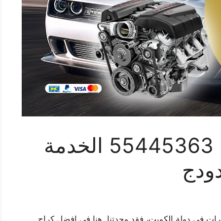
ورشة ميكانيك دودج 55445363 الخدمة
ودج
ات في دولة الكويت، فقد وجدتنا. هنا في افضل كراج