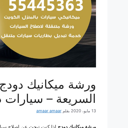
السريعة – سيارات د
13 مايو، 2020
بقلم
amaar amaar
ورشة ميكانيك دودج
إذا كنت تبحث عن إصلاح سيار