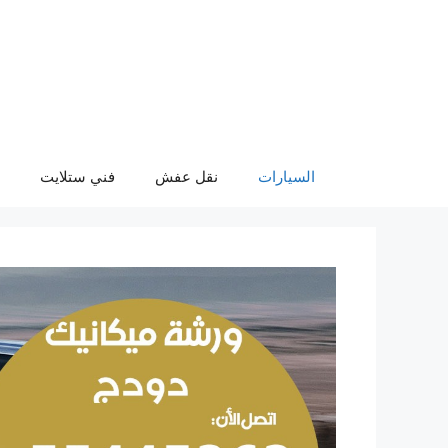
نتقل
لى
لمحتوى
السيارات
نقل عفش
فني ستلايت