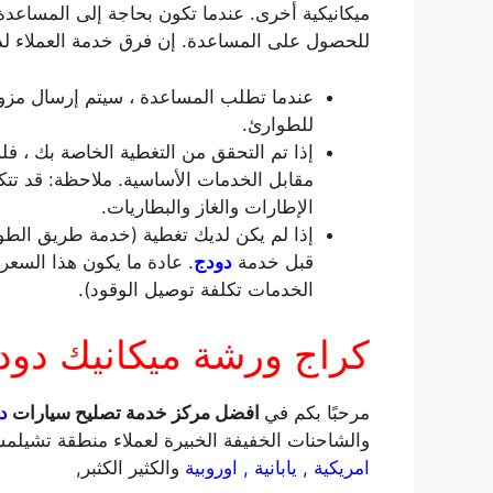
ميكانيكية أخرى. عندما تكون بحاجة إلى المساعدة ع
للحصول على المساعدة. إن فرق خدمة العملاء لدينا هنا من أجلك 24 ساعة في ال
عندما تطلب المساعدة ، سيتم إرسال مزو
للطوارئ.
إذا تم التحقق من التغطية الخاصة بك ، فل
مقابل الخدمات الأساسية. ملاحظة: قد تتكبد
الإطارات والغاز والبطاريات.
إذا لم يكن لديك تغطية (خدمة طريق الط
قبل خدمة
دودج
. عادة ما يكون هذا السعر
الخدمات تكلفة توصيل الوقود).
كراج ورشة ميكانيك دود
مرحبًا بكم في
افضل مركز خدمة تصليح سيارات
دو
والشاحنات الخفيفة الخبيرة لعملاء منطقة تشيلم
امريكية , يابانية , اوروبية
والكثير الكثبر,