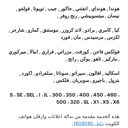
هوندا , هونداي , انفنتي , جاكور , جيب , تويوتا , فولفو ,
نيسان , ميتسوبيشي , رنج روفر ,
كيا , كامري , برادو , لاند كروزر , موستنق , كمارو , شارجر ,
لكزس , مرسيدس , مان , فورد
فولكس فاجن , كورفت , مزراتي , فراري , انيالا , ميركوري
, ماركيز , تاهو , يوكن , رانج ,
اسكاليد , افالون , سيراتو , سوناتا , سلفرادو , اكورد ,
بترول , باجيرو , سوبربان , فلكس ,
S ، SE ، SEL ، I ، IL ، 300 ، 350 ، 400 ، 450 ، 460 ،
500 ، 320 ، SL ، X1 ، X5 ، X6
هذة الخدمة مقدمة من بدالة اعلانات وارقان هواتف
الكويت
دليل 1808080
.