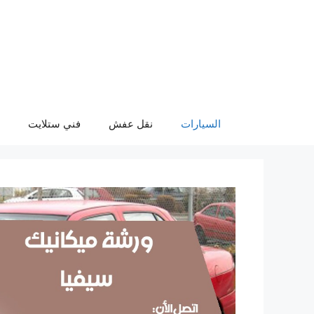
نتقل
لى
لمحتوى
السيارات
نقل عفش
فني ستلايت