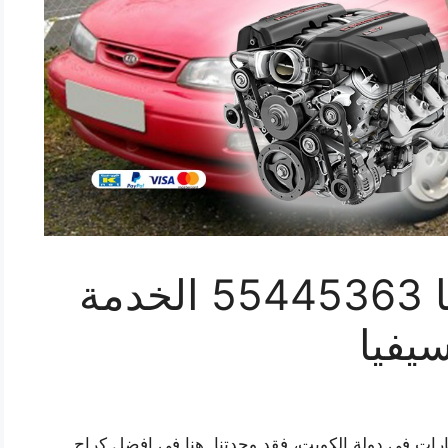
ورشة ميكانيك سيفيا 55445363 الخدمة
يفيا
ات في دولة الكويت، فقد وجدتنا. هنا في افضل كراج