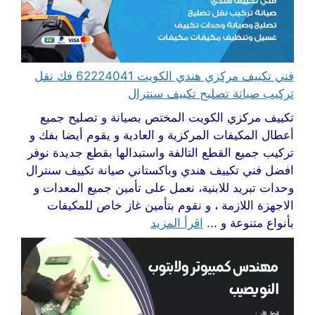
فني تكييف مركزي هندي الكويت 62224041 فك نقل
تركيب صيانة تصليح تكييف سنترال
تكييف مركزي الكويت المختص بصيانة و تصليح جميع
أعطال المكيفات المركزية و العادية و يقوم أيضا بفك و
تركيب جميع القطع التالفة واستبدالها بقطع جديدة نوفر
افضل فني تكييف هندي وباكستاني صيانة تكييف سنترال
وحدات تبريد للابنية، نعمل على تأمين جميع المعدات و
الاجهزة اللازمة ، و نقوم بتأمين غاز خاص للمكيفات
بأنواع متنوعة و ...
اقرأ المزيد