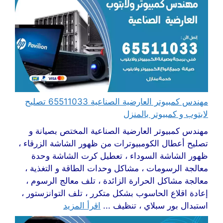
مهندس كمبيوتر العارضية الصناعية 65511033 تصليح
لابتوب و كمبيوتر بالمنزل
مهندس كمبيوتر العارضية الصناعية المختص بصيانة و
تصليح أعطال الكومبيوترات من ظهور الشاشة الزرقاء ،
ظهور الشاشة السوداء ، تعطيل كرت الشاشة وحدة
معالجة الرسومات ، مشاكل وحدات الطاقة و التغذية ،
معالجة مشاكل الحرارة الزائدة ، تلف معالج الرسوم ،
إعادة اقلاع الحاسوب بشكل متكرر ، تلف التوانزستور ،
استبدال بور سبلاي ، تنظيف ...
اقرأ المزيد