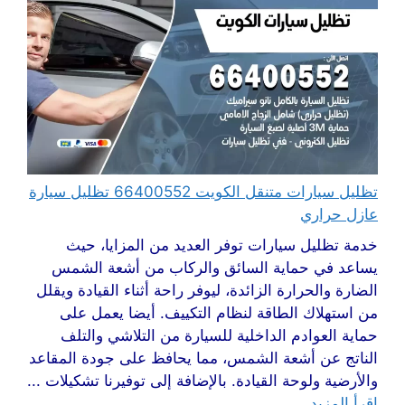
تظليل سيارات متنقل الكويت 66400552 تظليل سيارة
عازل حراري
خدمة تظليل سيارات توفر العديد من المزايا، حيث
يساعد في حماية السائق والركاب من أشعة الشمس
الضارة والحرارة الزائدة، ليوفر راحة أثناء القيادة ويقلل
من استهلاك الطاقة لنظام التكييف. أيضا يعمل على
حماية العوادم الداخلية للسيارة من التلاشي والتلف
الناتج عن أشعة الشمس، مما يحافظ على جودة المقاعد
والأرضية ولوحة القيادة. بالإضافة إلى توفيرنا تشكيلات ...
اقرأ المزيد