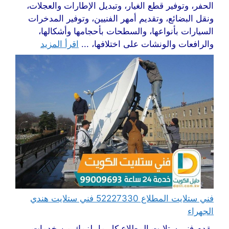
الحفر، وتوفير قطع الغيار، وتبديل الإطارات والعجلات،
ونقل البضائع، وتقديم أمهر الفنيين، وتوفير المدخرات
السيارات بأنواعها، والسطحات بأحجامها وأشكالها،
والرافعات والونشات على اختلافها، ...
اقرأ المزيد
فني ستلايت المطلاع 52227330 فني ستلايت هندي
الجهراء
يقدم فني ستلايت المطلاع كل ما يلزمك من خدمات