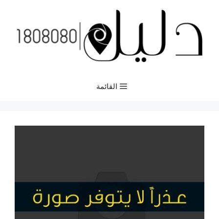
نتقل
لى
لمحتوى
القائمة