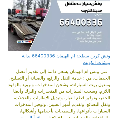
ونش كرين سطحة ام الهيمان 66400336 بدالة
ونشات الكويت
فني ونش ام الهيمان يسعى دائما إلى تقديم أفضل
الخدمات، من : خدمة النقل والرفع، والصيانة أو التصليح،
وتبديل زيت السيارات، وشحن المدخرات، وتزويد بالوقود
اللازم، وسحب السيارات من المنحدرات والبرك وأيضا
الحفر، وتوفير قطع الغيار، وتبديل الإطارات والعجلات،
ونقل البضائع، وتقديم أمهر الفنيين، وتوفير المدخرات
السيارات بأنواعها، والسطحات بأحجامها وأشكالها،
والرافعات والونشات على اختلافها، ...
اقرأ المزيد