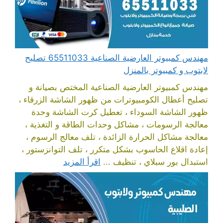
مهندس كمبيوتر العارضية الصناعية 65511033 تصليح
لابتوب و كمبيوتر بالمنزل
مهندس كمبيوتر العارضية الصناعية المختص بصيانة و
تصليح أعطال الكومبيوترات من ظهور الشاشة الزرقاء ،
ظهور الشاشة السوداء ، تعطيل كرت الشاشة وحدة
معالجة الرسومات ، مشاكل وحدات الطاقة و التغذية ،
معالجة مشاكل الحرارة الزائدة ، تلف معالج الرسوم ،
إعادة اقلاع الحاسوب بشكل متكرر ، تلف التوانزستور ،
استبدال بور سبلاي ، تنظيف ...
اقرأ المزيد