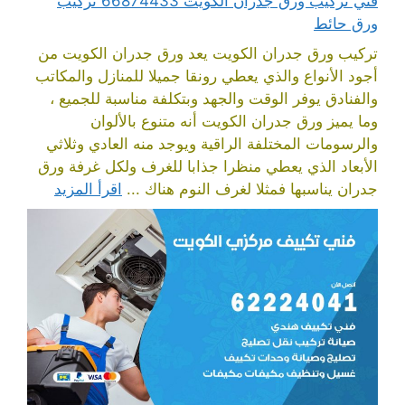
فني تركيب ورق جدران الكويت 66874433 تركيب
ورق حائط
تركيب ورق جدران الكويت يعد ورق جدران الكويت من
أجود الأنواع والذي يعطي رونقا جميلا للمنازل والمكاتب
والفنادق يوفر الوقت والجهد وبتكلفة مناسبة للجميع ،
وما يميز ورق جدران الكويت أنه متنوع بالألوان
والرسومات المختلفة الراقية ويوجد منه العادي وثلاثي
الأبعاد الذي يعطي منظرا جذابا للغرف ولكل غرفة ورق
جدران يناسبها فمثلا لغرف النوم هناك ...
اقرأ المزيد