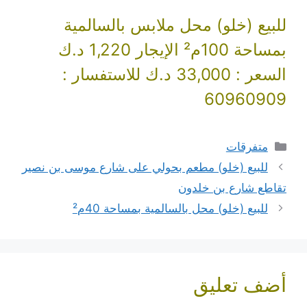
للبيع (خلو) محل ملابس بالسالمية
بمساحة 100م² الإيجار 1,220 د.ك
السعر : 33,000 د.ك للاستفسار :
60960909
التصنيفات
متفرقات
للبيع (خلو) مطعم بحولي على شارع موسى بن نصير
تقاطع شارع بن خلدون
للبيع (خلو) محل بالسالمية بمساحة 40م²
أضف تعليق