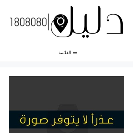
نتقل
لى
لمحتوى
القائمة