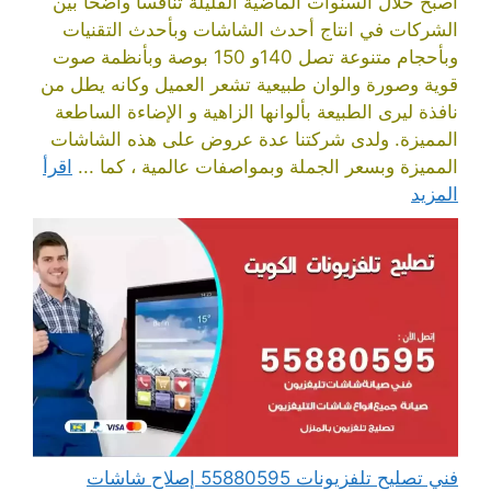
أصبح خلال السنوات الماضية القليلة تنافسا واضحا بين
الشركات في انتاج أحدث الشاشات وبأحدث التقنيات
وبأحجام متنوعة تصل 140و 150 بوصة وبأنظمة صوت
قوية وصورة والوان طبيعية تشعر العميل وكانه يطل من
نافذة ليرى الطبيعة بألوانها الزاهية و الإضاءة الساطعة
المميزة. ولدى شركتنا عدة عروض على هذه الشاشات
المميزة وبسعر الجملة وبمواصفات عالمية ، كما ...
اقرأ
المزيد
فني تصليح تلفزيونات 55880595 إصلاح شاشات