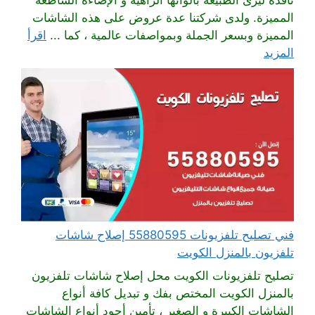
نافذة ليرى الطبيعة بألوانها الزاهية و الإضاءة الساطعة
المميزة. ولدى شركتنا عدة عروض على هذه الشاشات
المميزة وبسعر الجملة وبمواصفات عالمية ، كما ...
اقرأ
المزيد
فني تصليح تلفزيونات 55880595 إصلاح شاشات
تلفزيون بالمنزل الكويت
تصليح تلفزيونات الكويت محل إصلاح شاشات تلفزيون
بالمنزل الكويت المختص بفك و تبديل كافة أنواع
الشاشات الكبيرة و الصغير ، تأمين أجود أنواع الشاشات