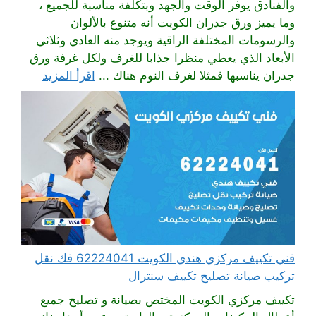
والفنادق يوفر الوقت والجهد وبتكلفة مناسبة للجميع ،
وما يميز ورق جدران الكويت أنه متنوع بالألوان
والرسومات المختلفة الراقية ويوجد منه العادي وثلاثي
الأبعاد الذي يعطي منظرا جذابا للغرف ولكل غرفة ورق
جدران يناسبها فمثلا لغرف النوم هناك ...
اقرأ المزيد
فني تكييف مركزي هندي الكويت 62224041 فك نقل
تركيب صيانة تصليح تكييف سنترال
تكييف مركزي الكويت المختص بصيانة و تصليح جميع