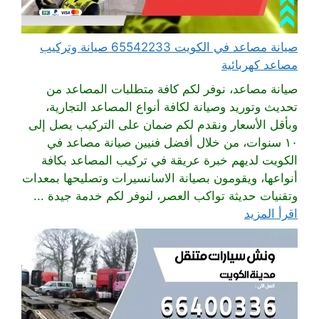
صيانة مصاعد في الكويت 65542233 صيانة وتركيب
مصاعد كهربائية
صيانة مصاعد، نوفر لكم كافة متطلبات المصاعد من
تحديث وتوريد وصيانة لكافة أنواع المصاعد التجارية،
وبأقل الأسعار ونقدم لكم ضمان على التركيب يصل إلى
١٠ سنوات، من خلال أفضل فنيين صيانة مصاعد في
الكويت لديهم خبرة عريقة في تركيب المصاعد بكافة
أنواعها، ويقومون بصيانة الاسانسيرات وتصليحها بمعدات
وتقنيات حديثة تواكب العصر، لنوفر لكم خدمة جيدة ...
اقرأ المزيد