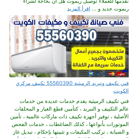
نقدمها للعملاء توصيل ريموت هل أن بحاجة لشراء
ريموت جديد و ...
اقرأ المزيد
فني تكييف وتبريد الرميثية 55560390 تكييف مركزي
الكويت
فني تكييف الرميثية يقدم خدمات عديدة من خدمات
عالم التكييف و التبريد ، كتأمين قطع الغيار و المحلقات
الأصلية ، توفير أجهزة تكييف ذات ماركات عالمية ، تأمين
الموتورات بأنواعها ، كذلك الضاغطات ، خدمات الفحص
و الصيانة ، تركيب المكيفات و تثبيتها بإحكام ، تبديل غاز