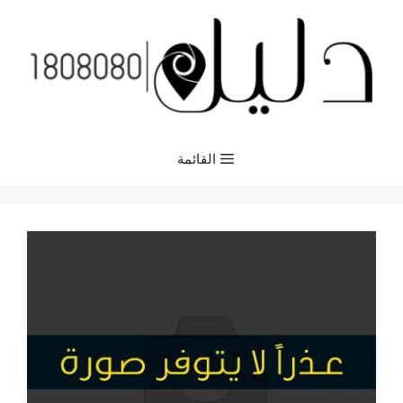
نتقل
لى
لمحتوى
القائمة