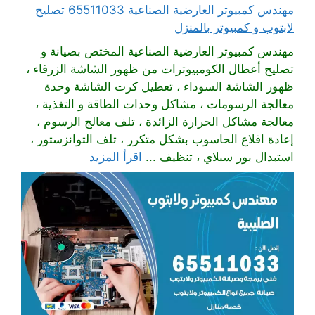
مهندس كمبيوتر العارضية الصناعية 65511033 تصليح
لابتوب و كمبيوتر بالمنزل
مهندس كمبيوتر العارضية الصناعية المختص بصيانة و
تصليح أعطال الكومبيوترات من ظهور الشاشة الزرقاء ،
ظهور الشاشة السوداء ، تعطيل كرت الشاشة وحدة
معالجة الرسومات ، مشاكل وحدات الطاقة و التغذية ،
معالجة مشاكل الحرارة الزائدة ، تلف معالج الرسوم ،
إعادة اقلاع الحاسوب بشكل متكرر ، تلف التوانزستور ،
استبدال بور سبلاي ، تنظيف ...
اقرأ المزيد