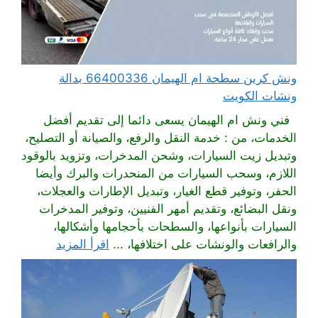
ونش كرين سطحة ام الهيمان 66400336 بدالة
ونشات الكويت
فني ونش ام الهيمان يسعى دائما إلى تقديم أفضل
الخدمات، من : خدمة النقل والرفع، والصيانة أو التصليح،
وتبديل زيت السيارات، وشحن المدخرات، وتزويد بالوقود
اللازم، وسحب السيارات من المنحدرات والبرك وأيضا
الحفر، وتوفير قطع الغيار، وتبديل الإطارات والعجلات،
ونقل البضائع، وتقديم أمهر الفنيين، وتوفير المدخرات
السيارات بأنواعها، والسطحات بأحجامها وأشكالها،
والرافعات والونشات على اختلافها، ...
اقرأ المزيد