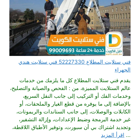
فني ستلايت المطلاع 52227330 فني ستلايت هندي
الجهراء
يقدم فني ستلايت المطلاع كل ما يلزمك من خدمات
عالم الستلايت المميزة، من : الفحص والصيانة والتصليح،
وخدمات الفك أو التركيب إلى جانب النقل السريع،
بالإضافة إلى ما يوفره من قطع الغيار والملحقات، أو
الكابلات والوصلات، إلى جانب الستاندات والريموتات،
غير خدمة البرمجة وضبط الإعدادات، وإزالة التشفير،
وتجديد اشتراك بي أن سبورت، وتوفير الأطباق اللاقطة،
...
اقرأ المزيد