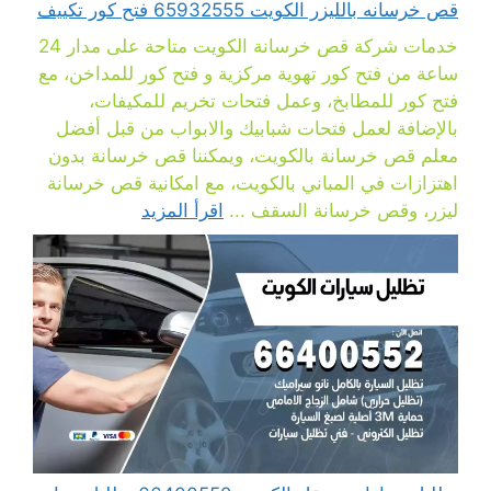
قص خرسانه بالليزر الكويت 65932555 فتح كور تكييف
خدمات شركة قص خرسانة الكويت متاحة على مدار 24
ساعة من فتح كور تهوية مركزية و فتح كور للمداخن، مع
فتح كور للمطابخ، وعمل فتحات تخريم للمكيفات،
بالإضافة لعمل فتحات شبابيك والابواب من قبل أفضل
معلم قص خرسانة بالكويت، ويمكننا قص خرسانة بدون
اهتزازات في المباني بالكويت، مع امكانية قص خرسانة
ليزر، وقص خرسانة السقف ...
اقرأ المزيد