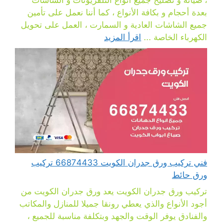
، صيانة و تصليح جميع أنواع التلفزيونات و الشاشات
بعدة أحجام و بكافة الأنواع ، كما أننا نعمل على تأمين
جميع الشاشات العادية و السمارت ، العمل على تحويل
الكهرباء الخاصة ...
اقرأ المزيد
فني تركيب ورق جدران الكويت 66874433 تركيب
ورق حائط
تركيب ورق جدران الكويت يعد ورق جدران الكويت من
أجود الأنواع والذي يعطي رونقا جميلا للمنازل والمكاتب
والفنادق يوفر الوقت والجهد وبتكلفة مناسبة للجميع ،