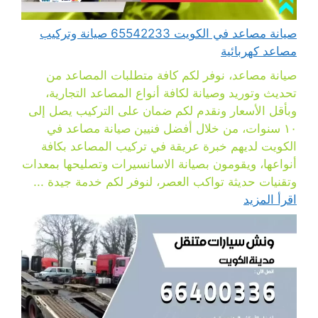
صيانة مصاعد في الكويت 65542233 صيانة وتركيب
مصاعد كهربائية
صيانة مصاعد، نوفر لكم كافة متطلبات المصاعد من
تحديث وتوريد وصيانة لكافة أنواع المصاعد التجارية،
وبأقل الأسعار ونقدم لكم ضمان على التركيب يصل إلى
١٠ سنوات، من خلال أفضل فنيين صيانة مصاعد في
الكويت لديهم خبرة عريقة في تركيب المصاعد بكافة
أنواعها، ويقومون بصيانة الاسانسيرات وتصليحها بمعدات
وتقنيات حديثة تواكب العصر، لنوفر لكم خدمة جيدة ...
اقرأ المزيد