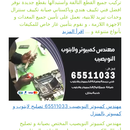
تركيب جميع القطع التالفة واستبدالها بقطع جديدة نوفر
افضل فني تكييف هندي وباكستاني صيانة تكييف سنترال
وحدات تبريد للابنية، نعمل على تأمين جميع المعدات و
الاجهزة اللازمة ، و نقوم بتأمين غاز خاص للمكيفات
بأنواع متنوعة و ...
اقرأ المزيد
مهندس كمبيوتر النويصيب 65511033 تصليح لابتوب و
كمبيوتر بالمنزل
مهندس كمبيوتر النويصيب المختص بصيانة و تصليح