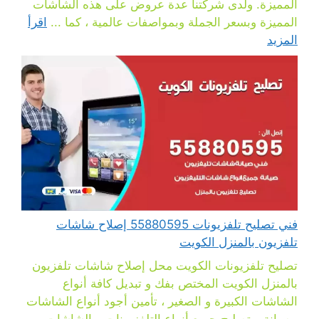
المميزة. ولدى شركتنا عدة عروض على هذه الشاشات
المميزة وبسعر الجملة وبمواصفات عالمية ، كما ...
اقرأ
المزيد
فني تصليح تلفزيونات 55880595 إصلاح شاشات
تلفزيون بالمنزل الكويت
تصليح تلفزيونات الكويت محل إصلاح شاشات تلفزيون
بالمنزل الكويت المختص بفك و تبديل كافة أنواع
الشاشات الكبيرة و الصغير ، تأمين أجود أنواع الشاشات