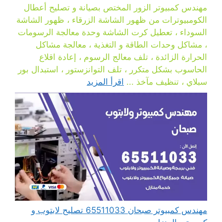
مهندس كمبيوتر الزور المختص بصيانة و تصليح أعطال
الكومبيوترات من ظهور الشاشة الزرقاء ، ظهور الشاشة
السوداء ، تعطيل كرت الشاشة وحدة معالجة الرسومات
، مشاكل وحدات الطاقة و التغذية ، معالجة مشاكل
الحرارة الزائدة ، تلف معالج الرسوم ، إعادة اقلاع
الحاسوب بشكل متكرر ، تلف التوانزستور ، استبدال بور
سبلاي ، تنظيف مآخذ ...
اقرأ المزيد
مهندس كمبيوتر صبحان 65511033 تصليح لابتوب و