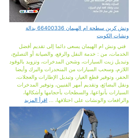
ونش كرين سطحة ام الهيمان 66400336 بدالة
ونشات الكويت
فني ونش ام الهيمان يسعى دائما إلى تقديم أفضل
الخدمات، من : خدمة النقل والرفع، والصيانة أو التصليح،
وتبديل زيت السيارات، وشحن المدخرات، وتزويد بالوقود
اللازم، وسحب السيارات من المنحدرات والبرك وأيضا
الحفر، وتوفير قطع الغيار، وتبديل الإطارات والعجلات،
ونقل البضائع، وتقديم أمهر الفنيين، وتوفير المدخرات
السيارات بأنواعها، والسطحات بأحجامها وأشكالها،
والرافعات والونشات على اختلافها، ...
اقرأ المزيد