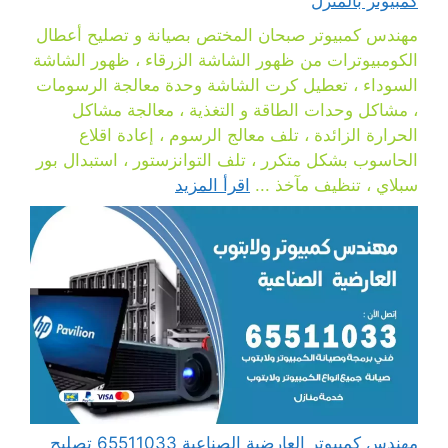
كمبيوتر بالمنزل
مهندس كمبيوتر صبحان المختص بصيانة و تصليح أعطال
الكومبيوترات من ظهور الشاشة الزرقاء ، ظهور الشاشة
السوداء ، تعطيل كرت الشاشة وحدة معالجة الرسومات
، مشاكل وحدات الطاقة و التغذية ، معالجة مشاكل
الحرارة الزائدة ، تلف معالج الرسوم ، إعادة اقلاع
الحاسوب بشكل متكرر ، تلف التوانزستور ، استبدال بور
سبلاي ، تنظيف مآخذ ...
اقرأ المزيد
مهندس كمبيوتر العارضية الصناعية 65511033 تصليح