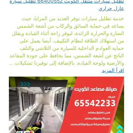
تظليل سيارات متنقل الكويت 66400552 تظليل سيارة
عازل حراري
خدمة تظليل سيارات توفر العديد من المزايا، حيث
يساعد في حماية السائق والركاب من أشعة الشمس
الضارة والحرارة الزائدة، ليوفر راحة أثناء القيادة ويقلل
من استهلاك الطاقة لنظام التكييف. أيضا يعمل على
حماية العوادم الداخلية للسيارة من التلاشي والتلف
الناتج عن أشعة الشمس، مما يحافظ على جودة المقاعد
والأرضية ولوحة القيادة. بالإضافة إلى توفيرنا تشكيلات ...
اقرأ المزيد