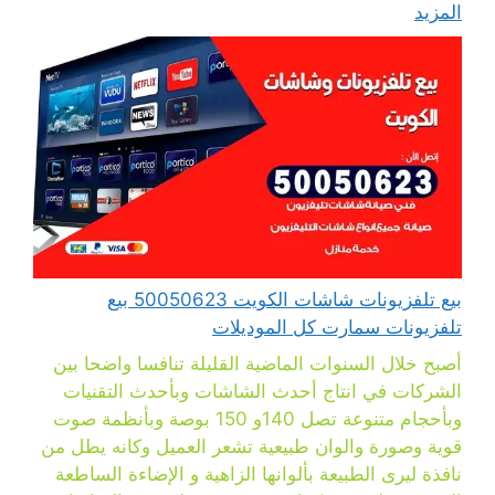
المزيد
بيع تلفزيونات شاشات الكويت 50050623 بيع
تلفزيونات سمارت كل الموديلات
أصبح خلال السنوات الماضية القليلة تنافسا واضحا بين
الشركات في انتاج أحدث الشاشات وبأحدث التقنيات
وبأحجام متنوعة تصل 140و 150 بوصة وبأنظمة صوت
قوية وصورة والوان طبيعية تشعر العميل وكانه يطل من
نافذة ليرى الطبيعة بألوانها الزاهية و الإضاءة الساطعة