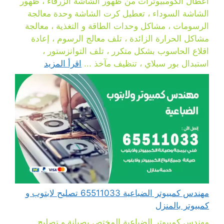
أعطال الكومبيوترات من ظهور الشاشة الزرقاء ، ظهور
الشاشة السوداء ، تعطيل كرت الشاشة وحدة معالجة
الرسومات ، مشاكل وحدات الطاقة و التغذية ، معالجة
مشاكل الحرارة الزائدة ، تلف معالج الرسوم ، إعادة
اقلاع الحاسوب بشكل متكرر ، تلف التوانزستور ،
استبدال بور سبلاي ، تنظيف مآخذ ...
اقرأ المزيد
مهندس كمبيوتر الضباعية 65511033 تصليح لابتوب و
كمبيوتر بالمنزل
مهندس كمبيوتر الضباعية المختص بصيانة و تصليح