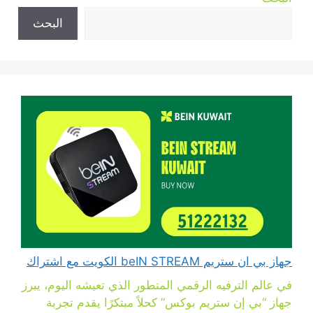
البحث
جهاز بي ان ستريم beIN STREAM الكويت مع اشتراك
في عالم الترفيه الرقمي المتطور الذي تعيشه اليوم، يبرز
جهاز “بي إن ستريم بوكس” كحلاً مبتكرًا يقدم تجربة