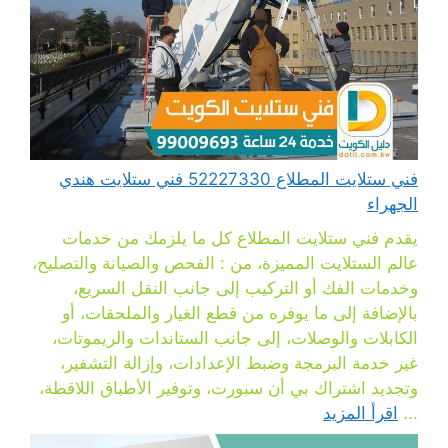
فني ستلايت المطلاع 52227330 فني ستلايت هندي
الجهراء
يقدم فني ستلايت المطلاع كل ما يلزمك من خدمات
عالم الستلايت المميزة، من : الفحص والصيانة والتصليح،
وخدمات الفك أو التركيب إلى جانب النقل السريع،
بالإضافة إلى ما يوفره من قطع الغيار والملحقات، أو
الكابلات والوصلات، إلى جانب الستاندات والريموتات،
غير خدمة البرمجة وضبط الإعدادات، وإزالة التشفير،
وتجديد اشتراك بي أن سبورت، وتوفير الأطباق اللاقطة،
...
اقرأ المزيد