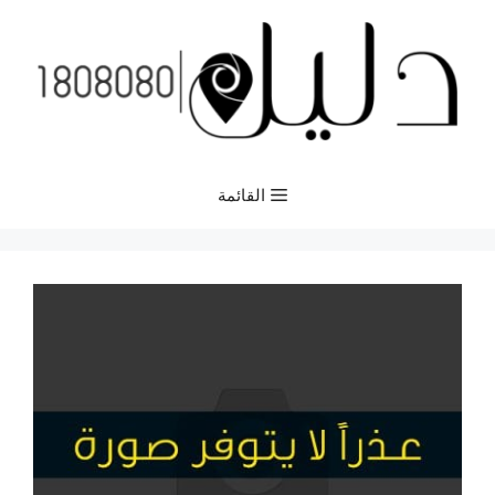
نتقل
لى
لمحتوى
القائمة