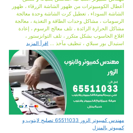
أعطال الكومبيوترات من ظهور الشاشة الزرقاء ، ظهور
الشاشة السوداء ، تعطيل كرت الشاشة وحدة معالجة
الرسومات ، مشاكل وحدات الطاقة و التغذية ، معالجة
مشاكل الحرارة الزائدة ، تلف معالج الرسوم ، إعادة
اقلاع الحاسوب بشكل متكرر ، تلف التوانزستور ،
استبدال بور سبلاي ، تنظيف مآخذ ...
اقرأ المزيد
مهندس كمبيوتر الزور 65511033 تصليح لابتوب و
كمبيوتر بالمنزل