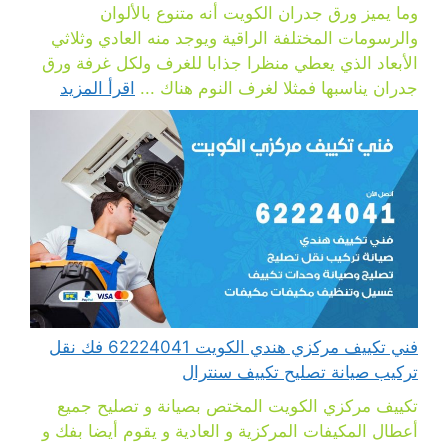
وما يميز ورق جدران الكويت أنه متنوع بالألوان
والرسومات المختلفة الراقية ويوجد منه العادي وثلاثي
الأبعاد الذي يعطي منظرا جذابا للغرف ولكل غرفة ورق
جدران يناسبها فمثلا لغرف النوم هناك ...
اقرأ المزيد
فني تكييف مركزي هندي الكويت 62224041 فك نقل
تركيب صيانة تصليح تكييف سنترال
تكييف مركزي الكويت المختص بصيانة و تصليح جميع
أعطال المكيفات المركزية و العادية و يقوم أيضا بفك و